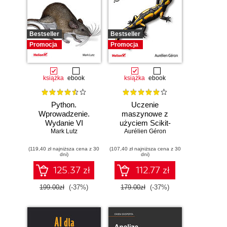
Bestseller
Bestseller
Promocja
Promocja
książka
ebook
książka
ebook
Python.
Uczenie
Wprowadzenie.
maszynowe z
Wydanie VI
użyciem Scikit-
Mark Lutz
Learn, Keras i
Aurélien Géron
TensorFlow.
(119,40 zł najniższa cena z 30
(107,40 zł najniższa cena z 30
Wydanie III
dni)
dni)
125.37 zł
112.77 zł
199.00zł
(-37%)
179.00zł
(-37%)