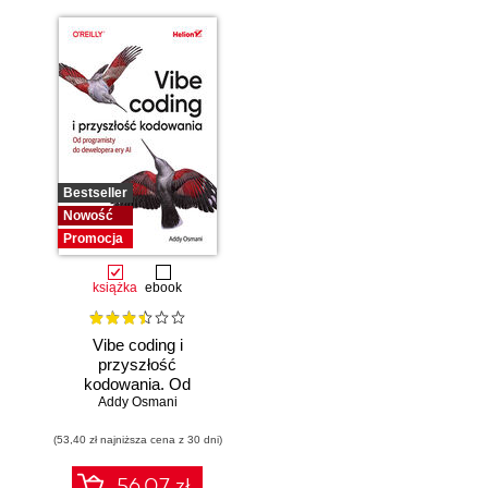
Bestseller
Nowość
Promocja
książka
ebook
Vibe coding i
przyszłość
kodowania. Od
programisty do
Addy Osmani
dewelopera ery AI
(53,40 zł najniższa cena z 30 dni)
56.07 zł