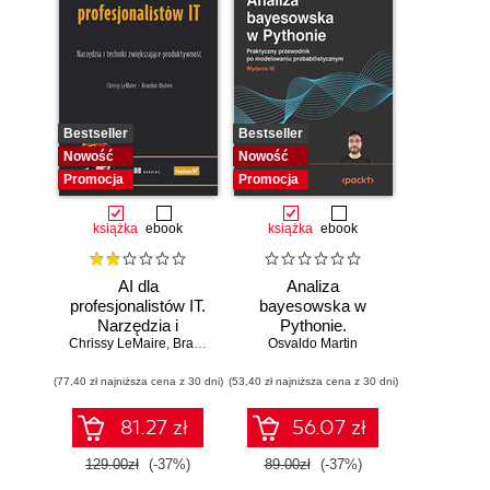
Bestseller
Bestseller
Nowość
Nowość
Promocja
Promocja
książka
ebook
książka
ebook
AI dla
Analiza
profesjonalistów IT.
bayesowska w
Narzędzia i
Pythonie.
Chrissy LeMaire
techniki
,
Brandon Abshire
Osvaldo Martin
Praktyczny
zwiększające
przewodnik po
(77,40 zł najniższa cena z 30 dni)
produktywność
(53,40 zł najniższa cena z 30 dni)
modelowaniu
probabilistycznym.
Wydanie III
81.27 zł
56.07 zł
129.00zł
(-37%)
89.00zł
(-37%)