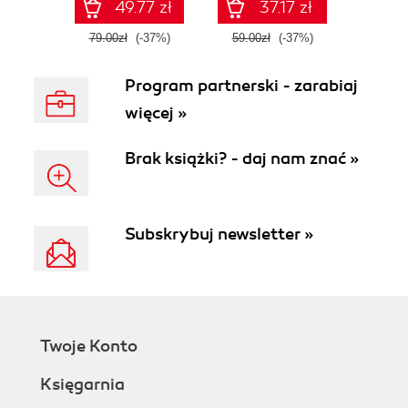
49.77 zł
37.17 zł
79.00zł
(-37%)
59.00zł
(-37%)
Program partnerski - zarabiaj
więcej »
Brak książki? - daj nam znać »
Subskrybuj newsletter »
Twoje Konto
Księgarnia