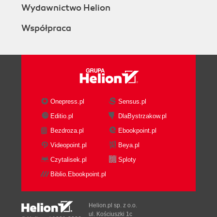
Wydawnictwo Helion
Współpraca
Onepress.pl
Sensus.pl
Editio.pl
DlaBystrzakow.pl
Bezdroza.pl
Ebookpoint.pl
Videopoint.pl
Beya.pl
Czytalisek.pl
Sploty
Biblio.Ebookpoint.pl
Helion.pl sp. z o.o.
ul. Kościuszki 1c