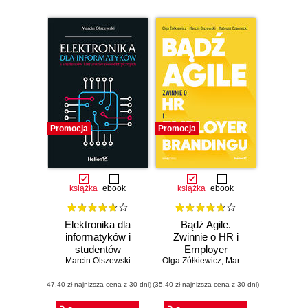
Promocja
Promocja
książka
ebook
książka
ebook
Elektronika dla
Bądź Agile.
informatyków i
Zwinnie o HR i
studentów
Employer
Marcin Olszewski
kierunków
Olga Żółkiewicz
Brandingu
,
Marcin Olszewski_
,
M
nieelektrycznych
(47,40 zł najniższa cena z 30 dni)
(35,40 zł najniższa cena z 30 dni)