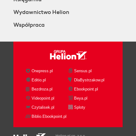
Wydawnictwo Helion
Współpraca
Onepress.pl
Sensus.pl
Editio.pl
DlaBystrzakow.pl
Bezdroza.pl
Ebookpoint.pl
Videopoint.pl
Beya.pl
Czytalisek.pl
Sploty
Biblio.Ebookpoint.pl
Helion.pl sp. z o.o.