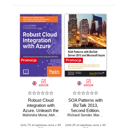
Promocja
Promocja
ebook
ebook
Robust Cloud
SOA Patterns with
integration with
BizTalk 2013,
Azure. Unleash the
Second Edition.
Mahindra Morar
power of
,
Abhishek Kumar
Richard Seroter
Learn how to
,
Martin Abbott
,
Mark Brimble
,
Gyanendra Kumar
,
Johann
serverless
create and
(141,75 zł najniższa cena z 30
integration with
(104,25 zł najniższa cena z 30
implement SOA