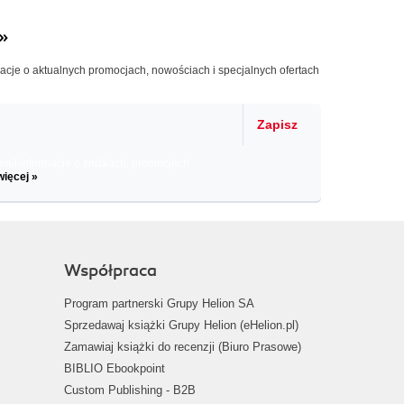
»
macje o aktualnych promocjach, nowościach i specjalnych ofertach
Zapisz
il informacje o zniżkach, promocjach
więcej »
Współpraca
Program partnerski Grupy Helion SA
Sprzedawaj książki Grupy Helion (eHelion.pl)
Zamawiaj książki do recenzji (Biuro Prasowe)
BIBLIO Ebookpoint
Custom Publishing - B2B