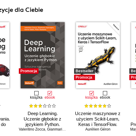
ycje dla Ciebie
Promocja
Bestseller
Be
Promocja
Pr
książka
ebook
książka
ebook
Deep Learning.
Uczenie maszynowe z
ania.
Uczenie głębokie z
użyciem Scikit-Learn,
 do
językiem Python.
Keras i TensorFlow.
Pr
 AI
Valentino Zocca
Sztuczna inteligencja i
,
Gianmario Spacagna
,
Daniel Slater
Aurélien Géron
Wydanie III
,
Peter Roelants
Ma
o
sieci neuronowe
mo