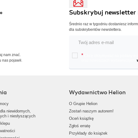
»
Subskrybuj newsletter 
Średnio raz w tygodniu dostaniesz infor
dla subskrybentów newslettera.
Daj nam znać.
*
Chcę otrzymywać na podany e-ma
u nas pojawił.
oraz nowościach wydawniczych.
nia
Wydawnictwo Helion
mocy
O Grupie Helion
dla niewidomych,
Zostań naszym autorem!
ych i niesłyszących
Oceń książkę
klepu
Zgłoś erratę
ywatności
Przykłady do książek