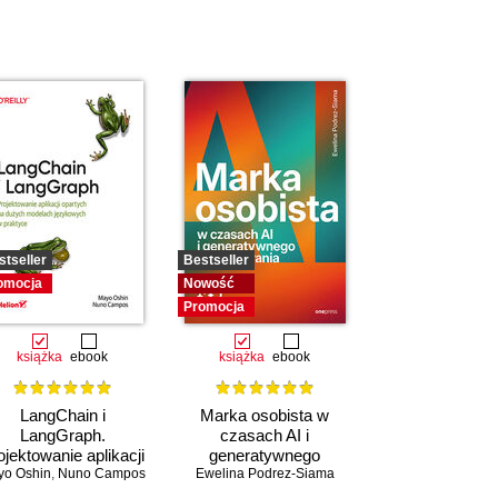
stseller
Bestseller
omocja
Nowość
Promocja
książka
ebook
książka
ebook
LangChain i
Marka osobista w
LangGraph.
czasach AI i
ojektowanie aplikacji
generatywnego
yo Oshin
partych na dużych
,
Nuno Campos
Ewelina Podrez-Siama
wyszukiwania
delach językowych