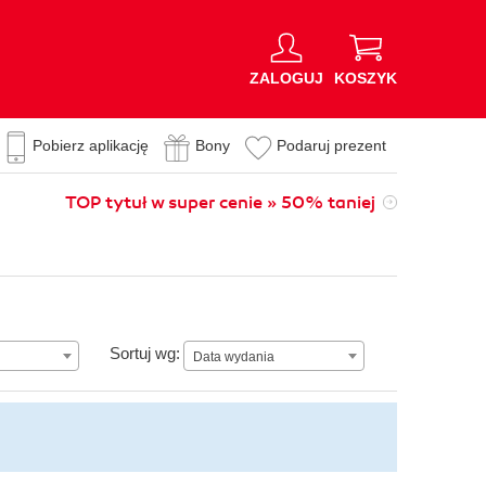
ZALOGUJ
KOSZYK
Pobierz aplikację
Bony
Podaruj prezent
TOP tytuł w super cenie » 50% taniej
Data wydania
Sortuj wg:
Data wydania