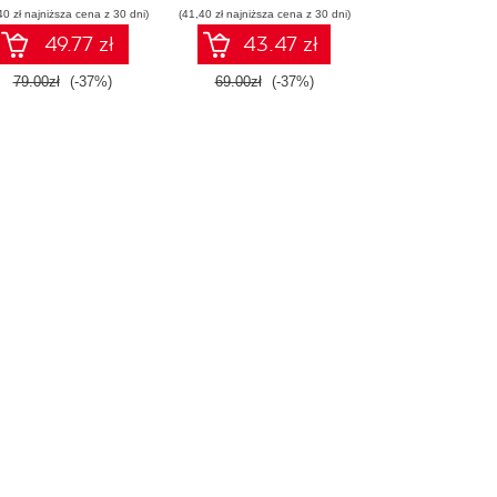
40 zł najniższa cena z 30 dni)
w praktyce
(41,40 zł najniższa cena z 30 dni)
49.77 zł
43.47 zł
79.00zł
(-37%)
69.00zł
(-37%)