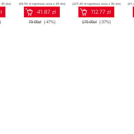
 30 dni)
(39,50 zł najniższa cena z 30 dni)
(107,40 zł najniższa cena z 30 dni)
(47,
ł
41.87 zł
112.77 zł
)
79.00zł
(-47%)
179.00zł
(-37%)