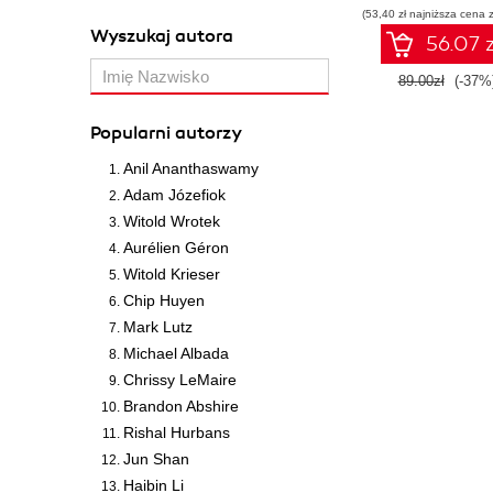
(53,40 zł najniższa cena z
Wyszukaj autora
56.07 z
89.00zł
(-37%
Popularni autorzy
Anil Ananthaswamy
Adam Józefiok
Witold Wrotek
Aurélien Géron
Witold Krieser
Chip Huyen
Mark Lutz
Michael Albada
Chrissy LeMaire
Brandon Abshire
Rishal Hurbans
Jun Shan
Haibin Li