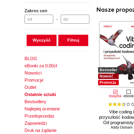
Nasze propoz
Zakres cen
–
Wyczyść
BLOG
eBooki za 0,00zł
Bestseller
Nowości
Nowość
Promocje
Promocja
Outlet
Ostatnie sztuki
książka
ebook
Bestsellery
Najlepiej oceniane
Vibe coding i
Przedsprzedaż
przyszłość kodow
Od programisty
Zapowiedzi
dewelopera ery
Addy Osmani
Druk na żądanie