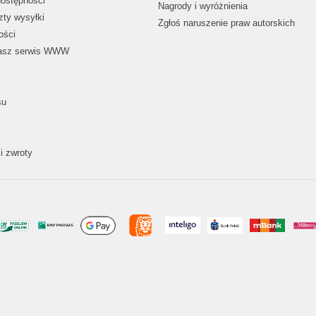
dostępności
Nagrody i wyróżnienia
zty wysyłki
Zgłoś naruszenie praw autorskich
ości
nasz serwis WWW
su
i zwroty