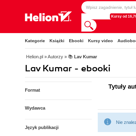
Kursy od 16,70
Kategorie
Książki
Ebooki
Kursy video
Audiobo
Helion.pl
» Autorzy
» 📚
Lav Kumar
Lav Kumar - ebooki
Tytuły au
Format
Wydawca
Nie znale
Język publikacji