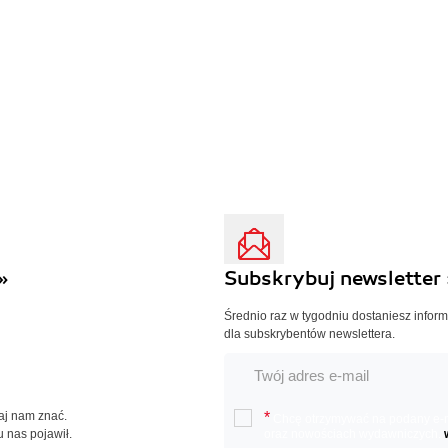
»
Subskrybuj newsletter 
Średnio raz w tygodniu dostaniesz infor
dla subskrybentów newslettera.
Daj nam znać.
*
Chcę otrzymywać na podany e-ma
u nas pojawił.
oraz nowościach wydawniczych.