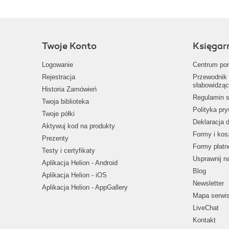
Twoje Konto
Księgar
Logowanie
Centrum po
Rejestracja
Przewodnik 
słabowidząc
Historia Zamówień
Regulamin s
Twoja biblioteka
Polityka pr
Twoje półki
Deklaracja 
Aktywuj kod na produkty
Formy i kos
Prezenty
Formy płatn
Testy i certyfikaty
Usprawnij 
Aplikacja Helion - Android
Blog
Aplikacja Helion - iOS
Newsletter
Aplikacja Helion - AppGallery
Mapa serwi
LiveChat
Kontakt