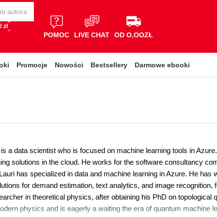
 zł
POMOC
LIVE CHAT
OD O,OOZŁ
oki
Promocje
Nowości
Bestsellery
Darmowe ebooki
is a data scientist who is focused on machine learning tools in Azur
ing solutions in the cloud. He works for the software consultancy com
 Lauri has specialized in data and machine learning in Azure. He has
lutions for demand estimation, text analytics, and image recognition,
rcher in theoretical physics, after obtaining his PhD on topological qu
odern physics and is eagerly a waiting the era of quantum machine le