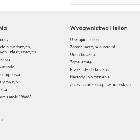
nia
Wydawnictwo Helion
mocy
O Grupie Helion
dla niewidomych,
Zostań naszym autorem!
ych i niesłyszących
Oceń książkę
klepu
Zgłoś erratę
ywatności
Przykłady do książek
dostępności
Nagrody i wyróżnienia
zty wysyłki
Zgłoś naruszenie praw autorskich
ości
nasz serwis WWW
su