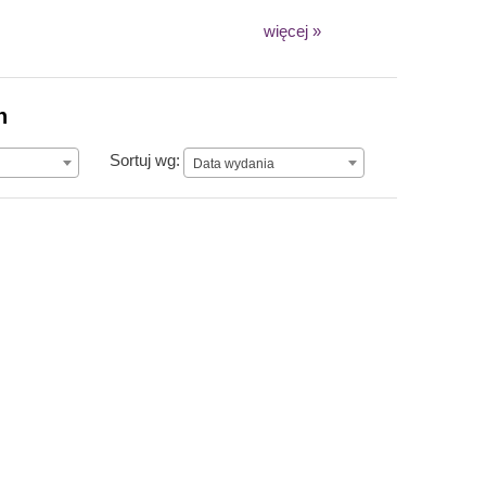
więcej »
n
Data wydania
Sortuj wg:
Data wydania