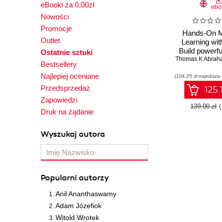
eBooki za 0,00zł
ebo
Nowości
Promocje
Hands-On M
Outlet
Learning wit
Build powerf
Ostatnie sztuki
Thomas K Abrah
with cognitiv
Bestsellery
learning and a
Najlepiej oceniane
(104,25 zł najniższa
intellig
Przedsprzedaż
125.
Zapowiedzi
139.00 zł
Druk na żądanie
Wyszukaj autora
Popularni autorzy
Anil Ananthaswamy
Adam Józefiok
Witold Wrotek