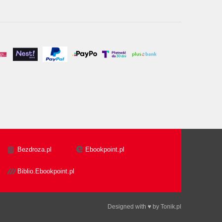
Bezdroza.pl
Ebookpoint.pl
Biblio.Ebookpoint.pl
Designed with ♥ by
Tonik.pl