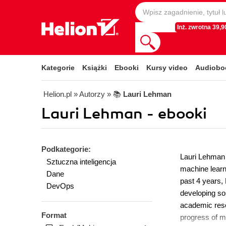
Inż. zwrotna 39,90
Kategorie
Książki
Ebooki
Kursy video
Audiobo
Helion.pl
» Autorzy
» 📚
Lauri Lehman
Lauri Lehman - ebooki
Podkategorie:
Lauri Lehman 
Sztuczna inteligencja
machine learn
Dane
past 4 years,
DevOps
developing so
academic resea
Format
progress of m