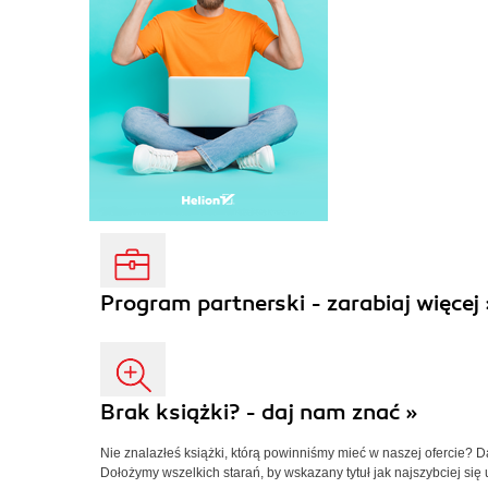
Program partnerski - zarabiaj więcej 
Brak książki? - daj nam znać »
Nie znalazłeś książki, którą powinniśmy mieć w naszej ofercie? 
Dołożymy wszelkich starań, by wskazany tytuł jak najszybciej się 