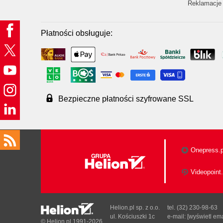
Reklamacje 
Płatności obsługuje:
Bezpieczne płatności szyfrowane SSL
Onepress.p
Videopoint.
Helion.pl sp. z o.o.
tel. (32) 230-98-63
ul. Kościuszki 1c
e-mail:
[wyświetl ema
© Helion.pl 1991-2026