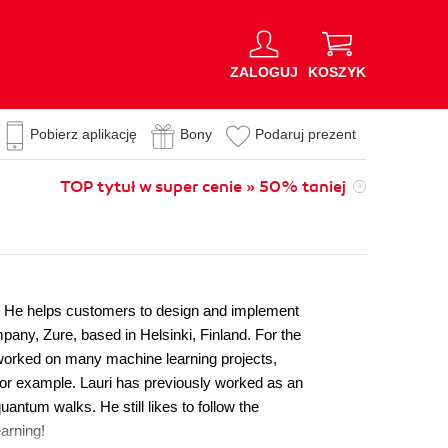
ZALOGUJ
KOSZYK
Pobierz aplikację
Bony
Podaruj prezent
TOP tytuł w super cenie » 50% taniej
e. He helps customers to design and implement
pany, Zure, based in Helsinki, Finland. For the
 worked on many machine learning projects,
 for example. Lauri has previously worked as an
antum walks. He still likes to follow the
arning!