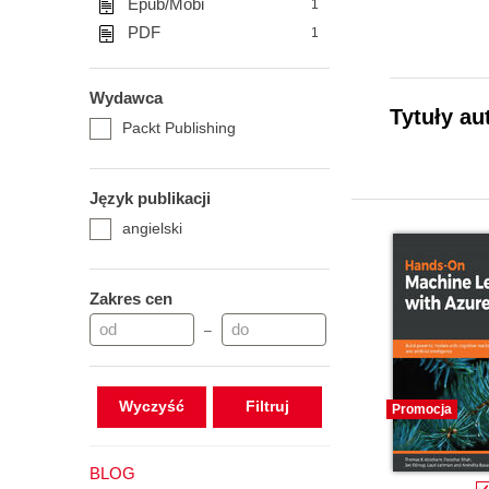
Epub/Mobi
1
PDF
1
Wydawca
Tytuły au
Packt Publishing
Język publikacji
angielski
Zakres cen
–
Wyczyść
Promocja
BLOG