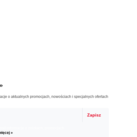
»
macje o aktualnych promocjach, nowościach i specjalnych ofertach
Zapisz
il informacje o zniżkach, promocjach
więcej »