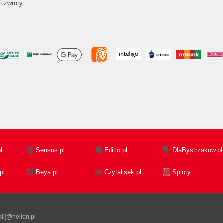
i zwroty
l
Sensus.pl
Editio.pl
DlaBystrzakow.pl
pl
Beya.pl
Czytalisek.pl
Sploty
il]@helion.pl