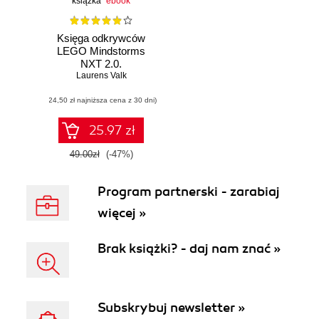
książka
ebook
Księga odkrywców
LEGO Mindstorms
NXT 2.0.
Podstawy budowy
Laurens Valk
i programowania
(24,50 zł najniższa cena z 30 dni)
robotów
25.97 zł
49.00zł
(-47%)
Program partnerski - zarabiaj
więcej »
Brak książki? - daj nam znać »
Subskrybuj newsletter »