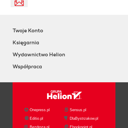
Twoje Konto
Księgarnia
Wydawnictwo Helion
Współpraca
Onepress.pl
Sensus.pl
Editio.pl
DlaBystrzakow.pl
Bezdroza.pl
Ebookpoint.pl