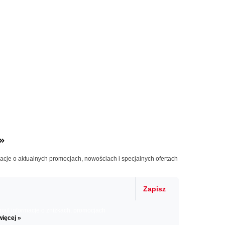
»
macje o aktualnych promocjach, nowościach i specjalnych ofertach
Zapisz
il informacje o zniżkach, promocjach
więcej »