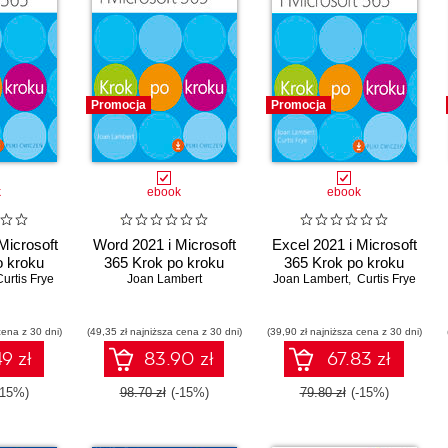
Promocja
Promocja
k
ebook
ebook
Microsoft
Word 2021 i Microsoft
Excel 2021 i Microsoft
o kroku
365 Krok po kroku
365 Krok po kroku
Curtis Frye
Joan Lambert
Joan Lambert
,
Curtis Frye
cena z 30 dni)
(49,35 zł najniższa cena z 30 dni)
(39,90 zł najniższa cena z 30 dni)
9 zł
83.90 zł
67.83 zł
-15%)
98.70 zł
(-15%)
79.80 zł
(-15%)