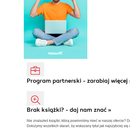
Program partnerski - zarabiaj więcej 
Brak książki? - daj nam znać »
Nie znalazłeś książki, którą powinniśmy mieć w naszej ofercie? 
Dołożymy wszelkich starań, by wskazany tytuł jak najszybciej się 