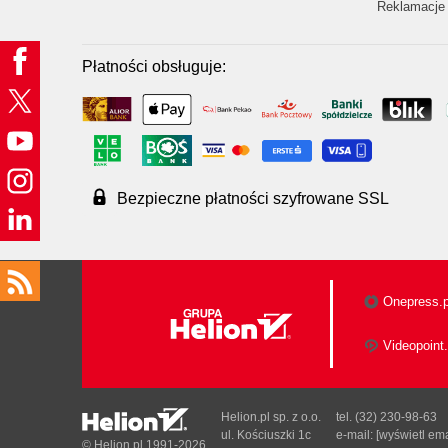
Reklamacje 
Płatności obsługuje:
Bezpieczne płatności szyfrowane SSL
Onepress.p
Videopoint.
Helion.pl sp. z o.o.
tel. (32) 230-98-63
ul. Kościuszki 1c
e-mail:
[wyświetl ema
© Helion.pl 1991-2026