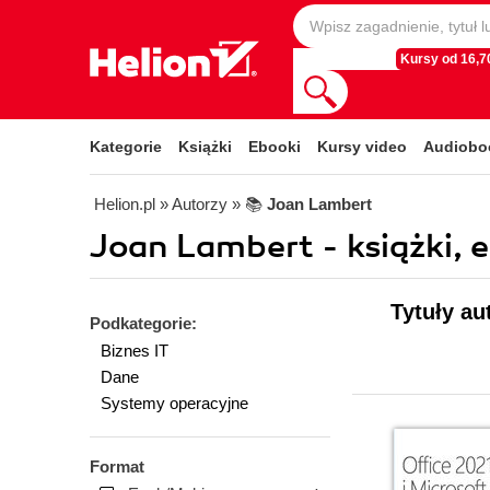
Kursy od 16,70
Kategorie
Książki
Ebooki
Kursy video
Audiobo
Helion.pl
» Autorzy
» 📚
Joan Lambert
Joan Lambert - książki, 
Tytuły au
Podkategorie:
Biznes IT
Dane
Systemy operacyjne
Format