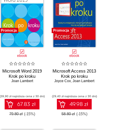
Promocja
Promocja
ebook
ebook
Microsoft Word 2019
Microsoft Access 2013
Krok po kroku
Krok po kroku
Joan Lambert
Joyce Cox
,
Joan Lambert
(39,90 zł najniższa cena z 30 dni)
(29,40 zł najniższa cena z 30 dni)
67.83 zł
49.98 zł
79.80 zł
(-15%)
58.80 zł
(-15%)