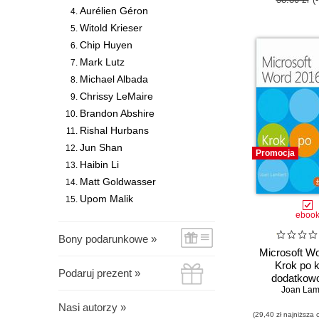
Aurélien Géron
Witold Krieser
Chip Huyen
Mark Lutz
Michael Albada
Chrissy LeMaire
Brandon Abshire
Rishal Hurbans
Jun Shan
Promocja
Haibin Li
Matt Goldwasser
Upom Malik
eboo
Bony podarunkowe »
Microsoft W
Krok po 
Podaruj prezent »
dodatkowo
ćwiczeń do 
Joan Lam
Nasi autorzy »
(29,40 zł najniższa 