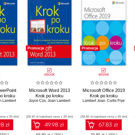
Promocja
Promocja
k
ebook
ebook
werPoint
Microsoft Word 2013
Microsoft Office 2019
po kroku
Krok po kroku
Krok po kroku
n Lambert
Joyce Cox
,
Joan Lambert
Lambert Joan
,
Curtis Frye
cena z 30 dni)
(29,40 zł najniższa cena z 30 dni)
(39,90 zł najniższa cena z 30 dni)
8 zł
49.98 zł
67.83 zł
-15%)
58.80 zł
(-15%)
79.80 zł
(-15%)