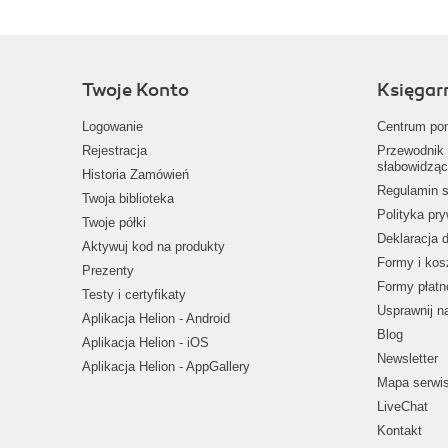
Twoje Konto
Księgar
Logowanie
Centrum po
Rejestracja
Przewodnik 
słabowidząc
Historia Zamówień
Regulamin s
Twoja biblioteka
Polityka pr
Twoje półki
Deklaracja 
Aktywuj kod na produkty
Formy i kos
Prezenty
Formy płatn
Testy i certyfikaty
Usprawnij 
Aplikacja Helion - Android
Blog
Aplikacja Helion - iOS
Newsletter
Aplikacja Helion - AppGallery
Mapa serwi
LiveChat
Kontakt