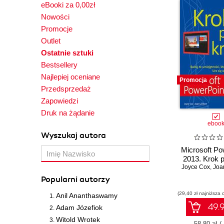
eBooki za 0,00zł
Nowości
Promocje
Outlet
Ostatnie sztuki
Bestsellery
Najlepiej oceniane
Promocja
Przedsprzedaż
Zapowiedzi
Druk na żądanie
eboo
Wyszukaj autora
Microsoft Po
2013. Krok 
Joyce Cox
,
Joa
Popularni autorzy
(29,40 zł najniższa 
Anil Ananthaswamy
49.9
Adam Józefiok
Witold Wrotek
58.80 zł
(