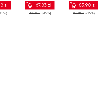
8 zł
67.83 zł
83.90 zł
-15%)
79.80 zł
(-15%)
98.70 zł
(-15%)