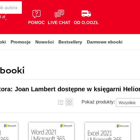
 zł
POMOC
LIVE CHAT
OD O,OOZŁ
oki
Promocje
Nowości
Bestsellery
Darmowe ebooki
ebooki
tora: Joan Lambert dostępne w księgarni Helio
Pokaż produkty:
Wszystkie