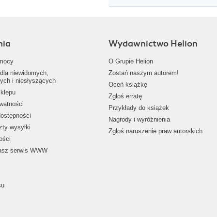
nia
Wydawnictwo Helion
mocy
O Grupie Helion
dla niewidomych,
Zostań naszym autorem!
ych i niesłyszących
Oceń książkę
klepu
Zgłoś erratę
ywatności
Przykłady do książek
dostępności
Nagrody i wyróżnienia
zty wysyłki
Zgłoś naruszenie praw autorskich
ości
nasz serwis WWW
su