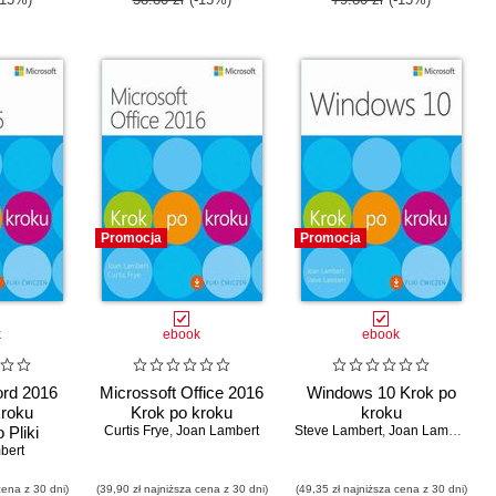
Promocja
Promocja
k
ebook
ebook
ord 2016
Microssoft Office 2016
Windows 10 Krok po
kroku
Krok po kroku
kroku
 Pliki
Curtis Frye
,
Joan Lambert
Steve Lambert
,
Joan Lambert
pobrania
bert
cena z 30 dni)
(39,90 zł najniższa cena z 30 dni)
(49,35 zł najniższa cena z 30 dni)