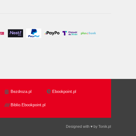
Bezdroza.pl
Ebookpoint.pl
Biblio.Ebookpoint.pl
Designed with ♥ by
Tonik.pl