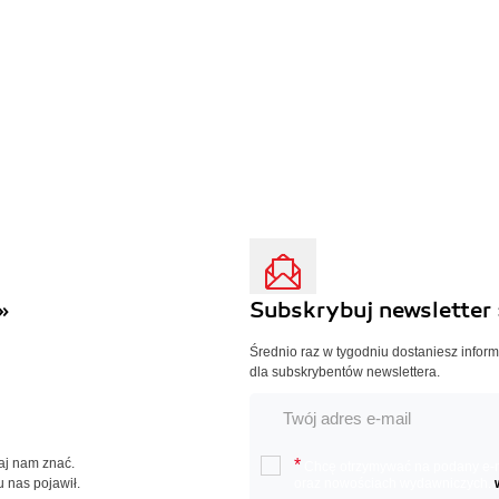
»
Subskrybuj newsletter 
Średnio raz w tygodniu dostaniesz infor
dla subskrybentów newslettera.
Daj nam znać.
*
Chcę otrzymywać na podany e-ma
u nas pojawił.
oraz nowościach wydawniczych.