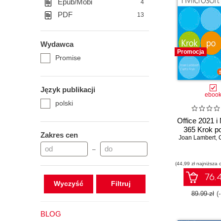
Epub/Mobi
4
PDF
13
Wydawca
Promocja
Promise
Język publikacji
eboo
polski
Office 2021 i 
365 Krok p
Zakres cen
Joan Lambert
,
–
(44,99 zł najniższa 
76.4
Wyczyść
89.99 zł
(
BLOG