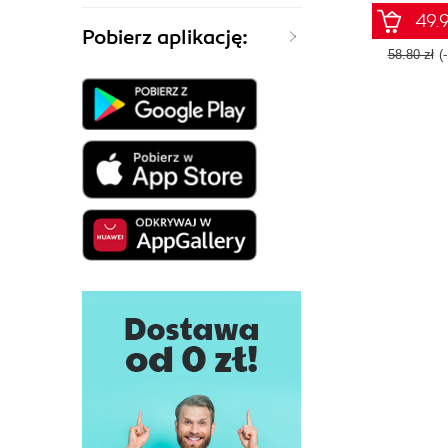
49.9
Pobierz aplikację:
58.80 zł
(