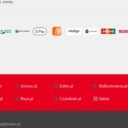
i zwroty
l
Sensus.pl
Editio.pl
DlaBystrzakow.pl
pl
Beya.pl
Czytalisek.pl
Sploty
il]@helion.pl