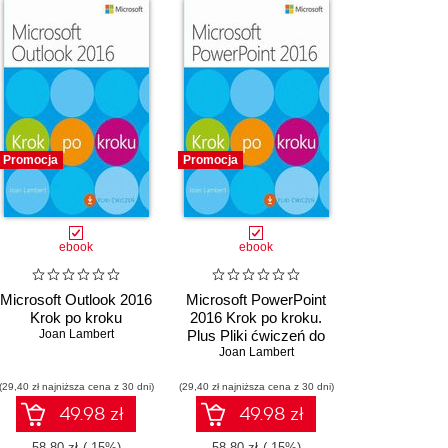
Promocja
Promocja
ebook
ebook
Microsoft Outlook 2016
Microsoft PowerPoint
Krok po kroku
2016 Krok po kroku.
Joan Lambert
Plus Pliki ćwiczeń do
Joan Lambert
pobrania
(29,40 zł najniższa cena z 30 dni)
(29,40 zł najniższa cena z 30 dni)
49.98 zł
49.98 zł
58.80 zł
(-15%)
58.80 zł
(-15%)