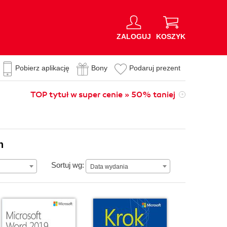
ZALOGUJ
KOSZYK
Pobierz aplikację
Bony
Podaruj prezent
TOP tytuł w super cenie » 50% taniej
n
Data wydania
Sortuj wg:
Data wydania