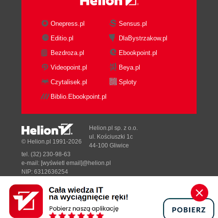
Onepress.pl
Sensus.pl
Editio.pl
DlaBystrzakow.pl
Bezdroza.pl
Ebookpoint.pl
Videopoint.pl
Beya.pl
Czytalisek.pl
Sploty
Biblio.Ebookpoint.pl
Helion.pl sp. z o.o.
ul. Kościuszki 1c
© Helion.pl 1991-2026
44-100 Gliwice
tel. (32) 230-98-63
e-mail:
[wyświetl email]@helion.pl
NIP: 6312636254
Regon: 241989027
Designed with ♥ by
Tonik.pl