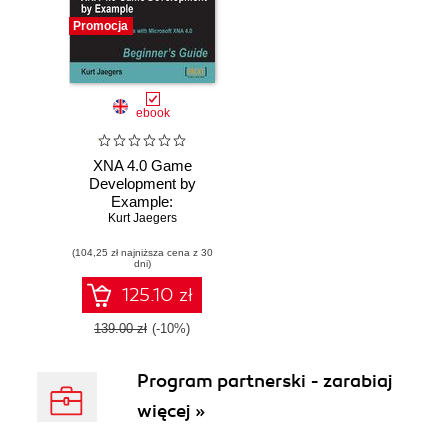
Promocja
ebook
XNA 4.0 Game
Development by
Example:
Beginner's Guide.
Kurt Jaegers
The best way to
(104,25 zł najniższa cena z 30
start creating your
dni)
own games is
simply to dive in
125.10 zł
and give it a go
with this
139.00 zł
(-10%)
Beginner‚Äôs
Guide to XNA. Full
Program partnerski - zarabiaj
of examples, tips,
and tricks for a
więcej »
solid grounding