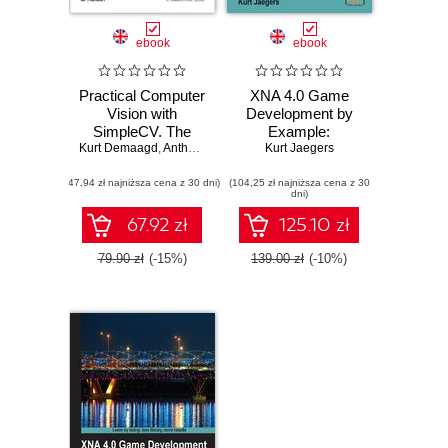
ebook
ebook
Practical Computer
XNA 4.0 Game
Vision with
Development by
SimpleCV. The
Example:
Kurt Demaagd
Simple Way to
,
Anthony Oliver
Beginner's Guide -
,
Nathan Oostendorp
Kurt Jaegers
Make Technology
Visual Basic
(47,94 zł najniższa cena z 30 dni)
See
(104,25 zł najniższa cena z 30
Edition. Create
dni)
your own exciting
games with Visual
67.92 zł
125.10 zł
Basic and
Microsoft XNA 4.0
79.90 zł
(-15%)
139.00 zł
(-10%)