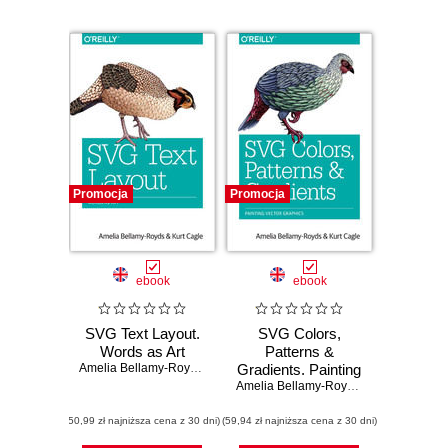
Promocja
Promocja
ebook
ebook
SVG Text Layout.
SVG Colors,
Words as Art
Patterns &
Amelia Bellamy-Royds
,
Kurt Cagle
Gradients. Painting
Vector Graphics
Amelia Bellamy-Royds
,
Kurt Cagle
(50,99 zł najniższa cena z 30 dni)
(59,94 zł najniższa cena z 30 dni)