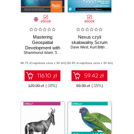
ebook
ebook
Mastering
Nexus czyli
Geospatial
skalowalny Scrum
Development with
Dave West
,
Kurt Bittner
,
Patricia Kong
Shammunul Islam
QGIS 3.x. An in-
,
Simon Miles
,
Kurt Menke
,
GISP
,
Richard Smith Jr.
depth guide to
(96,75 zł najniższa cena z 30 dni)
becoming
(34,95 zł najniższa cena z 30 dni)
proficient in spatial
data analysis using
116.10 zł
59.42 zł
QGIS 3.4 and 3.6
with Python - Third
129.00 zł
(-10%)
69.90 zł
(-15%)
Edition