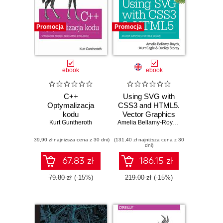
Promocja
Promocja
ebook
ebook
C++
Using SVG with
Optymalizacja
CSS3 and HTML5.
kodu
Vector Graphics
Kurt Guntheroth
for Web Design
Amelia Bellamy-Royds
,
Kurt Cagle
,
Dud
(39,90 zł najniższa cena z 30 dni)
(131,40 zł najniższa cena z 30
dni)
67.83 zł
186.15 zł
79.80 zł
(-15%)
219.00 zł
(-15%)