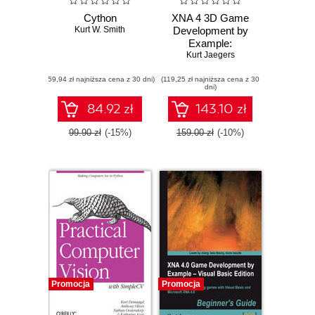
Cython
XNA 4 3D Game
Kurt W. Smith
Development by
Example:
Beginner's Guide.
Kurt Jaegers
Create action-
(59,94 zł najniższa cena z 30 dni)
(119,25 zł najniższa cena z 30
packed 3D games
dni)
with the Microsoft
XNA Framework
84.92 zł
143.10 zł
with this book and
99.90 zł
(-15%)
159.00 zł
(-10%)
Promocja
Promocja