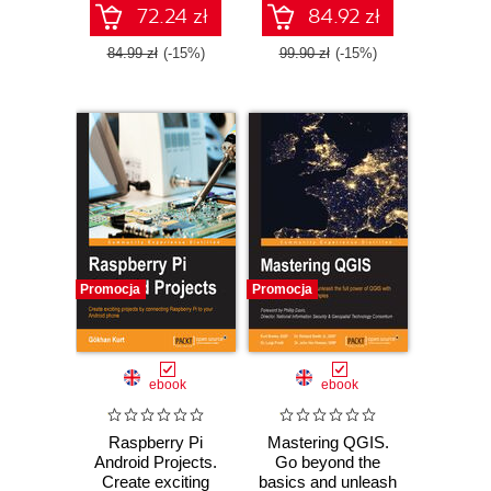
72.24 zł
84.92 zł
84.99 zł
(-15%)
99.90 zł
(-15%)
Promocja
Promocja
ebook
ebook
Raspberry Pi
Mastering QGIS.
Android Projects.
Go beyond the
Create exciting
basics and unleash