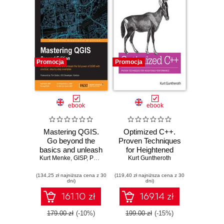
Promocja
Promocja
ebook
ebook
Mastering QGIS.
Optimized C++.
Go beyond the
Proven Techniques
basics and unleash
for Heightened
Kurt Menke
the full power of
,
GISP
,
Paolo Corti
,
Richard Smith Jr.
Kurt Guntheroth
Performance
,
GISP
,
Luigi Pirelli
,
QGIS with
(134,25 zł najniższa cena z 30
practical, step-by-
(119,40 zł najniższa cena z 30
dni)
dni)
step examples -
Second Edition
161.10 zł
169.14 zł
179.00 zł
(-10%)
199.00 zł
(-15%)