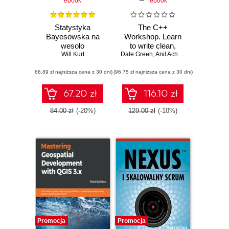
ebook
ebook
Statystyka
The C++
Bayesowska na
Workshop. Learn
wesoło
to write clean,
Will Kurt
Dale Green
maintainable code
,
Anil Achary
,
Kurt Gunthero
in C++ and
(66,89 zł najniższa cena z 30 dni)
(96,75 zł najniższa cena z 30 dni)
advance your
career in software
engineering
67.20 zł
116.10 zł
84.00 zł
(-20%)
129.00 zł
(-10%)
Promocja
Promocja