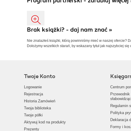
Program partnerski - zarabiaj więcej 
Brak książki? - daj nam znać »
Nie znalazłeś książki, którą powinniśmy mieć w naszej ofercie? 
Dołożymy wszelkich starań, by wskazany tytuł jak najszybciej się 
Twoje Konto
Księgar
Logowanie
Centrum po
Rejestracja
Przewodnik 
słabowidząc
Historia Zamówień
Regulamin s
Twoja biblioteka
Polityka pr
Twoje półki
Deklaracja 
Aktywuj kod na produkty
Formy i kos
Prezenty