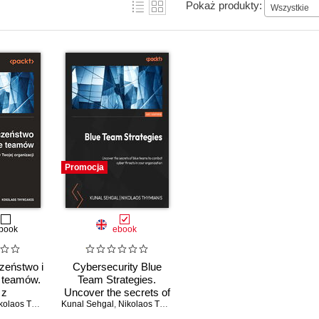
Pokaż produkty:
Wszystkie
Promocja
book
ebook
zeństwo i
Cybersecurity Blue
e teamów.
Team Strategies.
 z
Uncover the secrets of
eniami w
laos Thymianis
Kunal Sehgal
blue teams to combat
,
Nikolaos Thymianis
nizacji
cyber threats in your