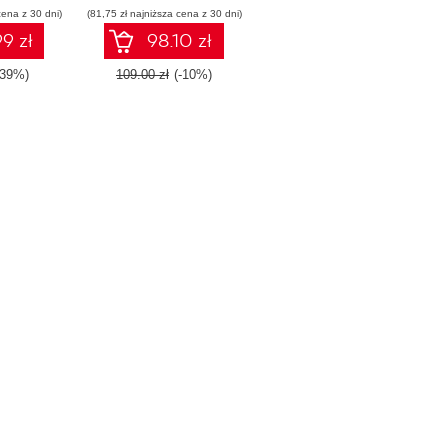
cena z 30 dni)
(81,75 zł najniższa cena z 30 dni)
organization
9 zł
98.10 zł
-39%)
109.00 zł
(-10%)