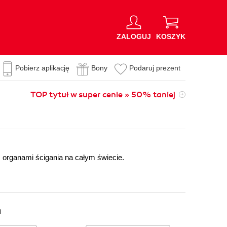
ZALOGUJ
KOSZYK
Pobierz aplikację
Bony
Podaruj prezent
TOP tytuł w super cenie » 50% taniej
 organami ścigania na całym świecie.
n