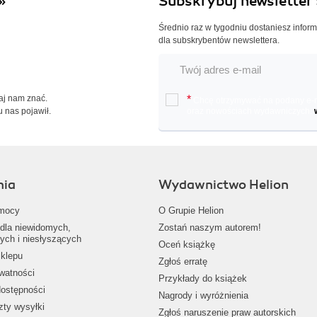
»
Subskrybuj newsletter 
Średnio raz w tygodniu dostaniesz infor
dla subskrybentów newslettera.
Daj nam znać.
*
Chcę otrzymywać na podany e-ma
u nas pojawił.
oraz nowościach wydawniczych.
nia
Wydawnictwo Helion
mocy
O Grupie Helion
dla niewidomych,
Zostań naszym autorem!
ych i niesłyszących
Oceń książkę
klepu
Zgłoś erratę
ywatności
Przykłady do książek
dostępności
Nagrody i wyróżnienia
zty wysyłki
Zgłoś naruszenie praw autorskich