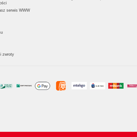
ości
nasz serwis WWW
su
i zwroty