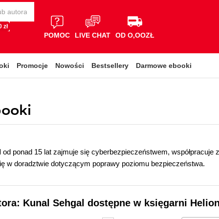
 zł
POMOC
LIVE CHAT
OD O,OOZŁ
oki
Promocje
Nowości
Bestsellery
Darmowe ebooki
booki
l
od ponad 15 lat zajmuje się cyberbezpieczeństwem, współpracuje z
 się w doradztwie dotyczącym poprawy poziomu bezpieczeństwa.
tora: Kunal Sehgal dostępne w księgarni Helio