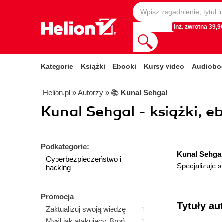
Inż. zwrotna 39,90
Kategorie
Książki
Ebooki
Kursy video
Audiobo
Helion.pl
» Autorzy
» 📚
Kunal Sehgal
Kunal Sehgal - książki, e
Podkategorie:
Kunal Sehga
Cyberbezpieczeństwo i
Specjalizuje
hacking
Promocja
Tytuły au
Zaktualizuj swoją wiedzę
1
Myśl jak atakujący. Broń
1