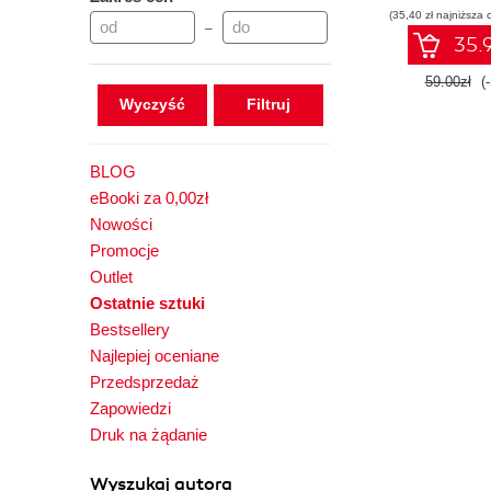
(35,40 zł najniższa 
–
35.9
59.00zł
(
Wyczyść
BLOG
eBooki za 0,00zł
Nowości
Promocje
Outlet
Ostatnie sztuki
Bestsellery
Najlepiej oceniane
Przedsprzedaż
Zapowiedzi
Druk na żądanie
Wyszukaj autora