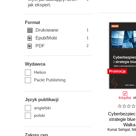
jak ekspert.
Format
Drukowane
1
Epub/Mobi
1
PDF
2
Wydawca
Promocja
Helion
Packt Publishing
książka
e
Język publikacji
angielski
Cyberbezpiec
polski
strategie blu
Walka
Kunal Sehgal
cyberzagroż
,
Niko
Zakres cen
Twojej orga