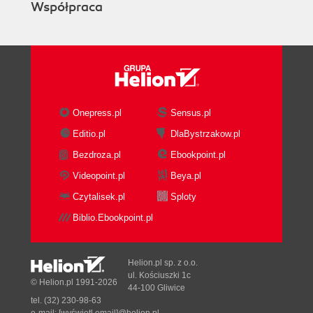
Współpraca
Onepress.pl
Sensus.pl
Editio.pl
DlaBystrzakow.pl
Bezdroza.pl
Ebookpoint.pl
Videopoint.pl
Beya.pl
Czytalisek.pl
Sploty
Biblio.Ebookpoint.pl
Helion.pl sp. z o.o.
ul. Kościuszki 1c
© Helion.pl 1991-2026
44-100 Gliwice
tel. (32) 230-98-63
e-mail:
[wyświetl email]@helion.pl