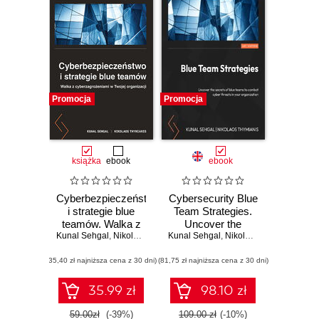
Promocja
Promocja
książka
ebook
ebook
Cyberbezpieczeństwo
Cybersecurity Blue
i strategie blue
Team Strategies.
teamów. Walka z
Uncover the
Kunal Sehgal
cyberzagrożeniami
,
Nikolaos Thymianis
Kunal Sehgal
secrets of blue
,
Nikolaos Thymianis
w Twojej
teams to combat
(35,40 zł najniższa cena z 30 dni)
organizacji
(81,75 zł najniższa cena z 30 dni)
cyber threats in
your organization
35.99 zł
98.10 zł
59.00zł
(-39%)
109.00 zł
(-10%)