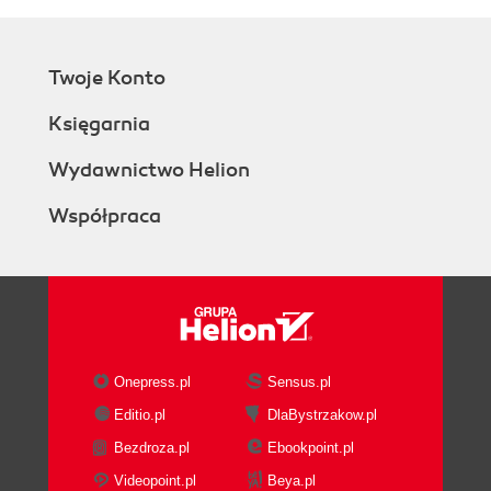
Twoje Konto
Księgarnia
Wydawnictwo Helion
Współpraca
Onepress.pl
Sensus.pl
Editio.pl
DlaBystrzakow.pl
Bezdroza.pl
Ebookpoint.pl
Videopoint.pl
Beya.pl