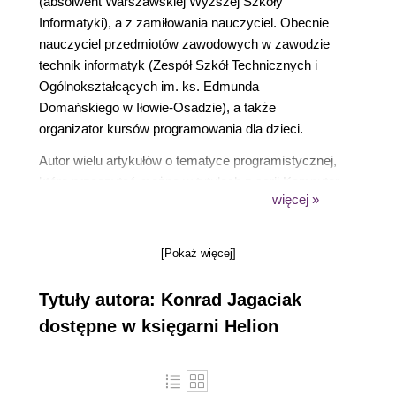
(absolwent Warszawskiej Wyższej Szkoły
Informatyki), a z zamiłowania nauczyciel. Obecnie
nauczyciel przedmiotów zawodowych w zawodzie
technik informatyk (Zespół Szkół Technicznych i
Ogólnokształcących im. ks. Edmunda
Domańskiego w Iłowie-Osadzie), a także
organizator kursów programowania dla dzieci.
Autor wielu artykułów o tematyce programistycznej,
które przeczytać można w tytułach z serii Komputer
więcej »
Świat, ale także w czasopismach Programista
Junior, Nauczyciel na Plus i portalu Forbot.pl."
[Pokaż więcej]
Tytuły autora: Konrad Jagaciak
dostępne w księgarni Helion