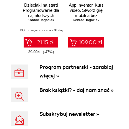
Dzieciaki na start!
App Inventor. Kurs
Programowanie dla
video. Stwórz grę
najmłodszych
mobilną bez
Konrad Jagaciak
Konrad Jagaciak
kodowania
(19,95 zł najniższa cena z 30 dni)
21.15 zł
109.00 zł
39.90zł
(-47%)
Program partnerski - zarabiaj
więcej »
Brak książki? - daj nam znać »
Subskrybuj newsletter »