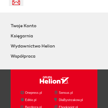
Twoje Konto
Księgarnia
Wydawnictwo Helion
Współpraca
Onepress.pl
Sensus.pl
Editio.pl
DlaBystrzakow.pl
Bezdroza.pl
Ebookpoint.pl