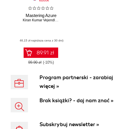
ebook
Mastering Azure
Kiran Kumar Vejendla
,
Ananya Ghosh Chowdhury
,
Eric Golpe
(46,15 zł najniższa cena z 30 dni)
89.91 zł
99.90 zł
(-10%)
Program partnerski - zarabiaj
więcej »
Brak książki? - daj nam znać »
Subskrybuj newsletter »