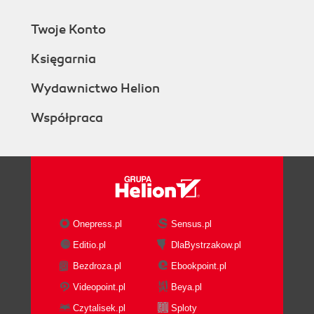
Twoje Konto
Księgarnia
Wydawnictwo Helion
Współpraca
Onepress.pl
Sensus.pl
Editio.pl
DlaBystrzakow.pl
Bezdroza.pl
Ebookpoint.pl
Videopoint.pl
Beya.pl
Czytalisek.pl
Sploty