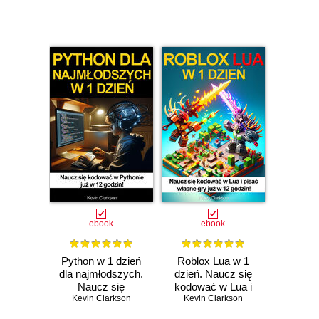
ebook
ebook
Python w 1 dzień
Roblox Lua w 1
dla najmłodszych.
dzień. Naucz się
Naucz się
kodować w Lua i
kodowania w
Kevin Clarkson
pisać własne gry
Kevin Clarkson
Pythonie w 12
już w 12 godzin