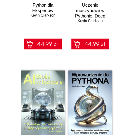
Python dla
Uczenie
Ekspertów
maszynowe w
Kevin Clarkson
Pythonie. Deep
learning i machine
Kevin Clarkson
learning
44.99 zł
44.99 zł