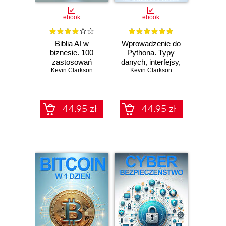
ebook
ebook
Biblia AI w
Wprowadzenie do
biznesie. 100
Pythona. Typy
zastosowań
danych, interfejsy,
Kevin Clarkson
sztucznej
składnia, moduły,
Kevin Clarkson
inteligencji w
klasy, narzędzia,
Twojej firmie
pierwszy własny
program
44.95 zł
44.95 zł