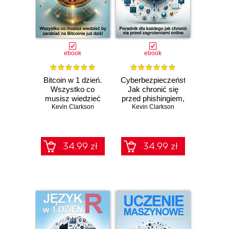
ebook
ebook
Bitcoin w 1 dzień.
Cyberbezpieczeństwo.
Wszystko co
Jak chronić się
musisz wiedzieć
przed phishingiem,
Kevin Clarkson
by zacząć
cyberstalkingiem,
Kevin Clarkson
zarabiać na
cardingiem,
Bitcoinie już dziś!
ransomware,
hakowaniem,
malware,
34.99 zł
34.99 zł
cyberstalkingiem,
kradzieżą
tożsamości