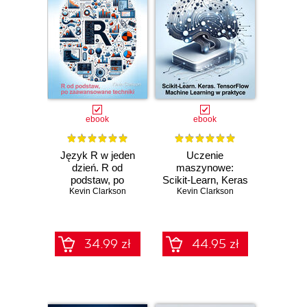
ebook
ebook
Język R w jeden
Uczenie
dzień. R od
maszynowe:
podstaw, po
Scikit-Learn, Keras
zaawansowane
Kevin Clarkson
i TensorFlow.
Kevin Clarkson
techniki
Szczegółowy
poradnik
34.99 zł
44.95 zł