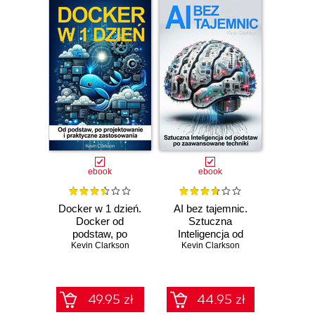
ebook
ebook
Docker w 1 dzień.
AI bez tajemnic.
Docker od
Sztuczna
podstaw, po
Inteligencja od
projektowanie i
Kevin Clarkson
Kevin Clarkson
podstaw po
praktyczne
zaawansowane
zastosowania
techniki
49.95 zł
44.95 zł