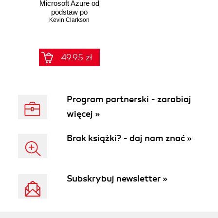
Microsoft Azure od
podstaw po
zaawansowane
Kevin Clarkson
techniki
49.95 zł
Program partnerski - zarabiaj
więcej »
Brak książki? - daj nam znać »
Subskrybuj newsletter »