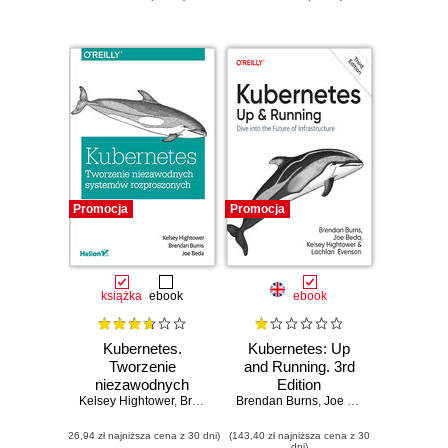
Promocja
Promocja
książka
ebook
ebook
Kubernetes.
Kubernetes: Up
Tworzenie
and Running. 3rd
niezawodnych
Edition
Kelsey Hightower
systemów
,
Brendan Burns
Brendan Burns
,
Joe Beda
,
Joe Beda
,
Kelsey High
rozproszonych
(26,94 zł najniższa cena z 30 dni)
(143,40 zł najniższa cena z 30
dni)