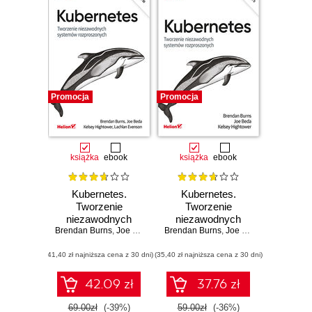
Promocja
Promocja
książka
ebook
książka
ebook
Kubernetes.
Kubernetes.
Tworzenie
Tworzenie
niezawodnych
niezawodnych
Brendan Burns
systemów
,
Joe Beda
,
Kelsey Hightower
Brendan Burns
systemów
,
,
Joe Beda
Lachlan Evenson
,
Kelsey High
rozproszonych.
rozproszonych.
(41,40 zł najniższa cena z 30 dni)
Wydanie III
(35,40 zł najniższa cena z 30 dni)
Wydanie II
42.09 zł
37.76 zł
69.00zł
(-39%)
59.00zł
(-36%)