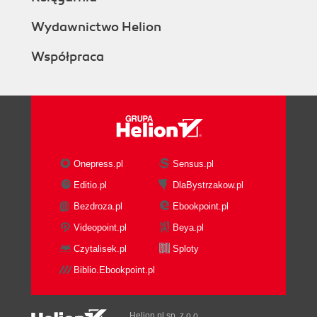
Wydawnictwo Helion
Współpraca
Onepress.pl
Sensus.pl
Editio.pl
DlaBystrzakow.pl
Bezdroza.pl
Ebookpoint.pl
Videopoint.pl
Beya.pl
Czytalisek.pl
Sploty
Biblio.Ebookpoint.pl
Helion.pl sp. z o.o.