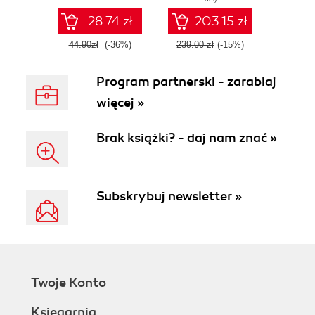
28.74 zł
203.15 zł
44.90zł
(-36%)
239.00 zł
(-15%)
Program partnerski - zarabiaj
więcej »
Brak książki? - daj nam znać »
Subskrybuj newsletter »
Twoje Konto
Księgarnia