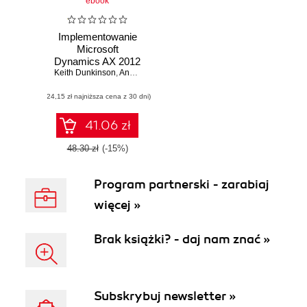
ebook
Implementowanie
Microsoft
Dynamics AX 2012
Keith Dunkinson
za pomocą Sure
,
Andrew Birch
Step 2012
(24,15 zł najniższa cena z 30 dni)
41.06 zł
48.30 zł
(-15%)
Program partnerski - zarabiaj
więcej »
Brak książki? - daj nam znać »
Subskrybuj newsletter »