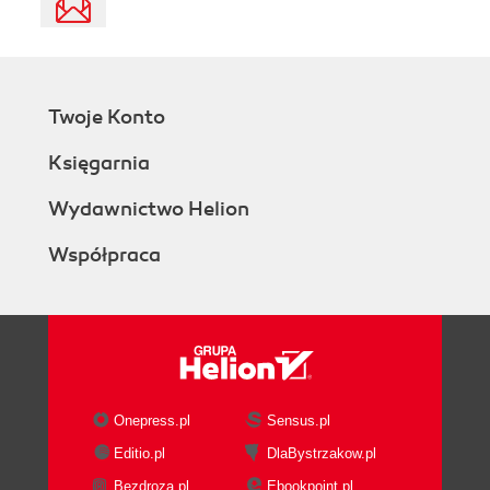
Twoje Konto
Księgarnia
Wydawnictwo Helion
Współpraca
Onepress.pl
Sensus.pl
Editio.pl
DlaBystrzakow.pl
Bezdroza.pl
Ebookpoint.pl