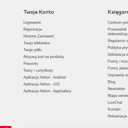
Twoje Konto
Księgar
Logowanie
Centrum po
Rejestracja
Przewodnik 
słabowidząc
Historia Zamówień
Regulamin s
Twoja biblioteka
Polityka pr
Twoje półki
Deklaracja 
Aktywuj kod na produkty
Formy i kos
Prezenty
Formy płatn
Testy i certyfikaty
Usprawnij 
Aplikacja Helion - Android
Blog
Aplikacja Helion - iOS
Newsletter
Aplikacja Helion - AppGallery
Mapa serwi
LiveChat
Kontakt
Reklamacje 