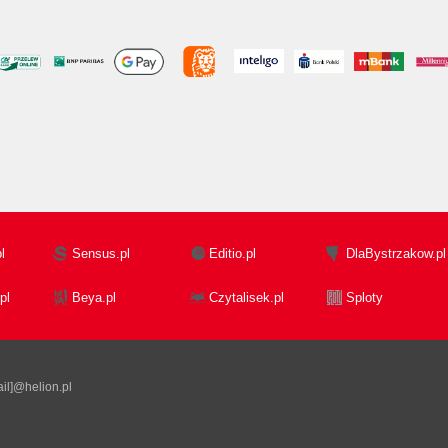
l
Sensus.pl
Editio.pl
DlaBystrzakow.pl
pl
Beya.pl
Czytalisek.pl
Sploty
il]@helion.pl