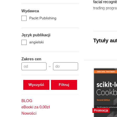
facial recogn
trading progr
Wydawca
Packt Publishing
Język publikacji
Tytuły au
angielski
Zakres cen
–
Wyczyść
BLOG
eBooki za 0,00zł
Promocja
Nowości