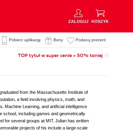
ZALOGUJ
KOSZYK
Pobierz aplikację
Bony
Podaruj prezent
TOP tytuł w super cenie » 50% taniej
 graduated from the Massachusetts Institute of
tion, a field involving physics, math, and
, Machine Learning, and artificial intelligence
le school, including games and geometrically
for several groups at MIT. Julian has written
emorable projects of his include a large-scale