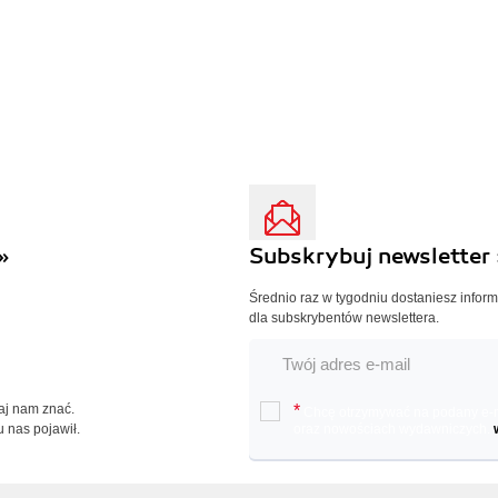
»
Subskrybuj newsletter 
Średnio raz w tygodniu dostaniesz infor
dla subskrybentów newslettera.
Daj nam znać.
*
Chcę otrzymywać na podany e-ma
u nas pojawił.
oraz nowościach wydawniczych.