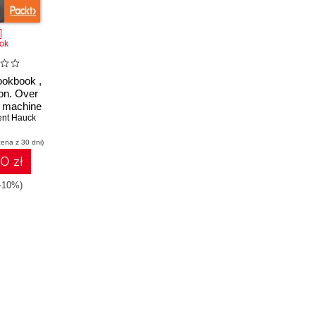
ok
Cookbook ,
on. Over
r machine
thon with
ent Hauck
- Second
cena z 30 dni)
n
10 zł
(-10%)