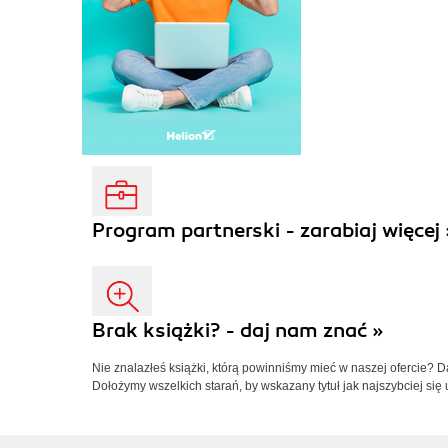
Program partnerski - zarabiaj więcej 
Brak książki? - daj nam znać »
Nie znalazłeś książki, którą powinniśmy mieć w naszej ofercie? 
Dołożymy wszelkich starań, by wskazany tytuł jak najszybciej się 