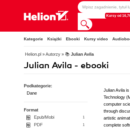
Kursy od 16,70
Kategorie
Książki
Ebooki
Kursy video
Audiobo
Helion.pl
» Autorzy
» 📚
Julian Avila
Julian Avila - ebooki
Podkategorie:
Julian Avila 
Dane
Technology (M
computer scien
Format
through discu
Epub/Mobi
1
artistic anim
PDF
complete soft
1