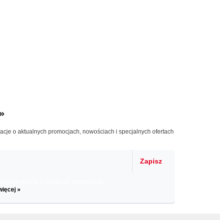
»
macje o aktualnych promocjach, nowościach i specjalnych ofertach
Zapisz
il informacje o zniżkach, promocjach
więcej »