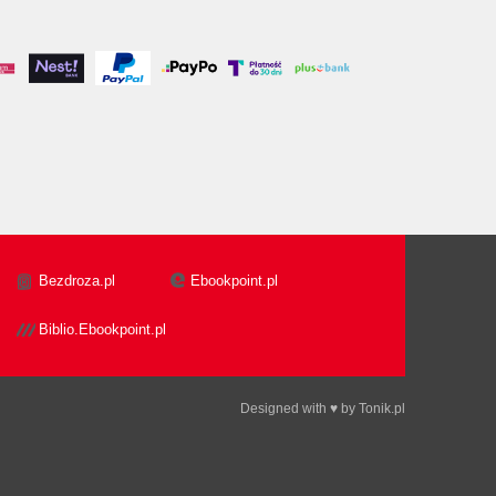
Bezdroza.pl
Ebookpoint.pl
Biblio.Ebookpoint.pl
Designed with ♥ by
Tonik.pl