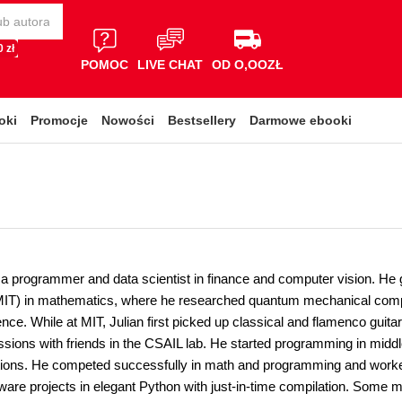
 zł
POMOC
LIVE CHAT
OD O,OOZŁ
oki
Promocje
Nowości
Bestsellery
Darmowe ebooki
is a programmer and data scientist in finance and computer vision. He
IT) in mathematics, where he researched quantum mechanical computa
ce. While at MIT, Julian first picked up classical and flamenco guitars
ssions with friends in the CSAIL lab. He started programming in midd
ations. He competed successfully in math and programming and worked 
ware projects in elegant Python with just-in-time compilation. Some m