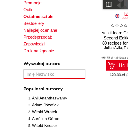
Promocje
Outlet
Ostatnie sztuki
ebo
Bestsellery
Najlepiej oceniane
scikit-learn 
Przedsprzedaż
Second Editi
80 recipes fo
Zapowiedzi
learning in Py
Julian Avila
,
Tr
Druk na żądanie
scikit-learn 
(96,75 zł najniższa 
Editio
Wyszukaj autora
116.
129.00 zł
Popularni autorzy
Anil Ananthaswamy
Adam Józefiok
Witold Wrotek
Aurélien Géron
Witold Krieser