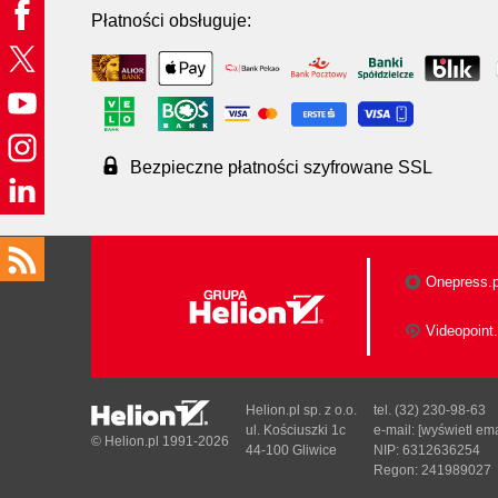
Płatności obsługuje:
Bezpieczne płatności szyfrowane SSL
Onepress.p
Videopoint.
Helion.pl sp. z o.o.
tel. (32) 230-98-63
ul. Kościuszki 1c
e-mail:
[wyświetl ema
© Helion.pl 1991-2026
44-100 Gliwice
NIP: 6312636254
Regon: 241989027