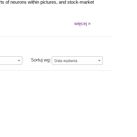
ts of neurons within pictures, and stock-market
więcej »
Data wydania
Sortuj wg:
Data wydania