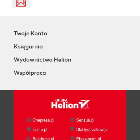
Twoje Konto
Księgarnia
Wydawnictwo Helion
Współpraca
Onepress.pl
Sensus.pl
Editio.pl
DlaBystrzakow.pl
Bezdroza.pl
Ebookpoint.pl