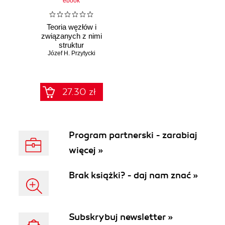
ebook
Teoria węzłów i
związanych z nimi
struktur
dystrybutywnych
Józef H. Przytycki
27.30 zł
Program partnerski - zarabiaj
więcej »
Brak książki? - daj nam znać »
Subskrybuj newsletter »