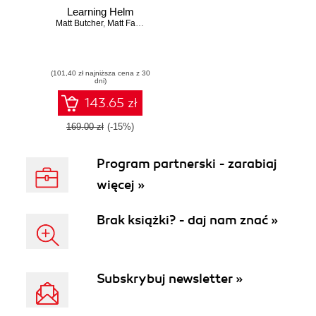
Learning Helm
Matt Butcher
,
Matt Farina
,
Josh Dolitsky
(101,40 zł najniższa cena z 30
dni)
143.65 zł
169.00 zł
(-15%)
Program partnerski - zarabiaj
więcej »
Brak książki? - daj nam znać »
Subskrybuj newsletter »