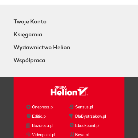
Twoje Konto
Księgarnia
Wydawnictwo Helion
Współpraca
Onepress.pl
Sensus.pl
Editio.pl
DlaBystrzakow.pl
Bezdroza.pl
Ebookpoint.pl
Videopoint.pl
Beya.pl