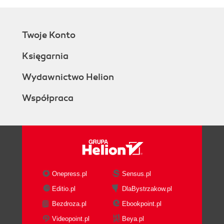
Twoje Konto
Księgarnia
Wydawnictwo Helion
Współpraca
Onepress.pl
Sensus.pl
Editio.pl
DlaBystrzakow.pl
Bezdroza.pl
Ebookpoint.pl
Videopoint.pl
Beya.pl