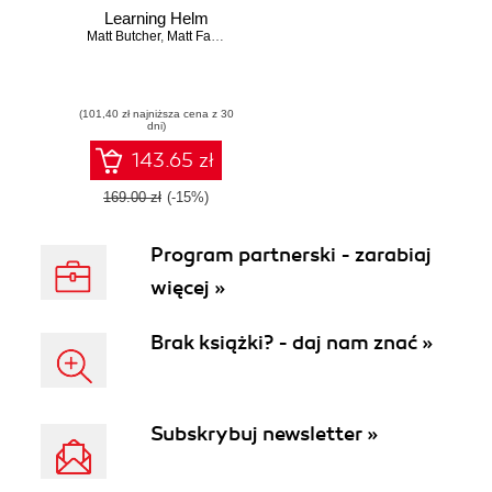
Learning Helm
Matt Butcher
,
Matt Farina
,
Josh Dolitsky
(101,40 zł najniższa cena z 30
dni)
143.65 zł
169.00 zł
(-15%)
Program partnerski - zarabiaj
więcej »
Brak książki? - daj nam znać »
Subskrybuj newsletter »