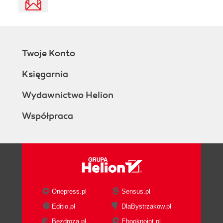
Twoje Konto
Księgarnia
Wydawnictwo Helion
Współpraca
Onepress.pl
Sensus.pl
Editio.pl
DlaBystrzakow.pl
Bezdroza.pl
Ebookpoint.pl