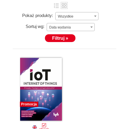
Pokaż produkty:
Wszystkie
Sortuj wg:
Data wydania
Filtruj »
Promocja