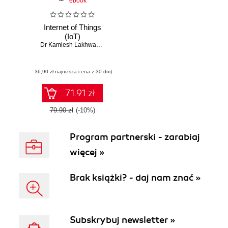
ebook
Internet of Things
(IoT)
Dr Kamlesh Lakhwani
,
Dr Hemant Kumar Gianey
,
Joseph Kofi Wire
(36,90 zł najniższa cena z 30 dni)
71.91 zł
79.90 zł
(-10%)
Program partnerski - zarabiaj
więcej »
Brak książki? - daj nam znać »
Subskrybuj newsletter »