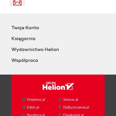
Twoje Konto
Księgarnia
Wydawnictwo Helion
Współpraca
Onepress.pl
Sensus.pl
Editio.pl
DlaBystrzakow.pl
Bezdroza.pl
Ebookpoint.pl