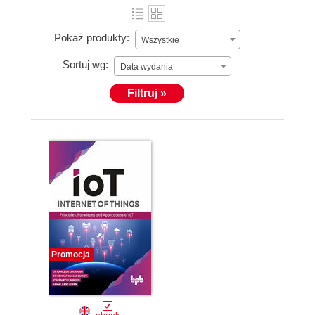
Pokaż produkty:
Wszystkie
Sortuj wg:
Data wydania
Filtruj »
Promocja