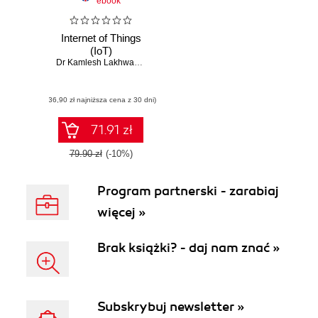
ebook
Internet of Things
(IoT)
Dr Kamlesh Lakhwani
,
Dr Hemant Kumar Gianey
,
Joseph Kofi Wire
(36,90 zł najniższa cena z 30 dni)
71.91 zł
79.90 zł
(-10%)
Program partnerski - zarabiaj
więcej »
Brak książki? - daj nam znać »
Subskrybuj newsletter »