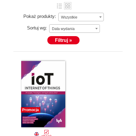
Pokaż produkty:
Wszystkie
Sortuj wg:
Data wydania
Filtruj »
Promocja