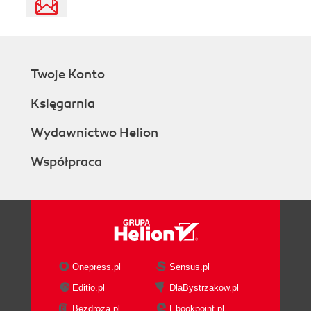
Twoje Konto
Księgarnia
Wydawnictwo Helion
Współpraca
Onepress.pl
Sensus.pl
Editio.pl
DlaBystrzakow.pl
Bezdroza.pl
Ebookpoint.pl