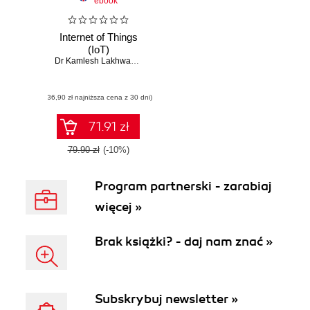
ebook
Internet of Things
(IoT)
Dr Kamlesh Lakhwani
,
Dr Hemant Kumar Gianey
,
Joseph Kofi Wire
(36,90 zł najniższa cena z 30 dni)
71.91 zł
79.90 zł
(-10%)
Program partnerski - zarabiaj
więcej »
Brak książki? - daj nam znać »
Subskrybuj newsletter »