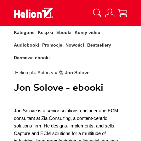
Kategorie
Książki
Ebooki
Kursy video
Audiobooki
Promocje
Nowości
Bestsellery
Darmowe ebooki
Helion.pl
» Autorzy
» 📚
Jon Solove
Jon Solove - ebooki
Jon Solove is a senior solutions engineer and ECM
consultant at Zia Consulting, a content-centric
solutions firm. He designs, implements, and sells
Capture and ECM solutions for a multitude of
industries, from manufacturing to financial services.