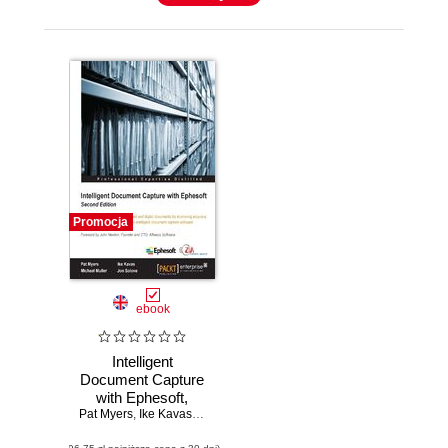
Promocja
ebook
Intelligent
Document Capture
with Ephesoft,
Pat Myers
Second Edition.
,
Ike Kavas
,
Michael Muller
,
Jon Solove
Automate the