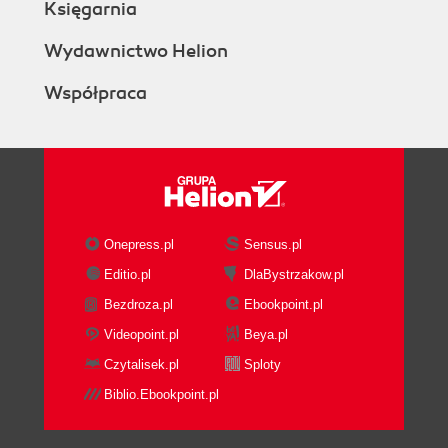
Księgarnia
Wydawnictwo Helion
Współpraca
Onepress.pl
Sensus.pl
Editio.pl
DlaBystrzakow.pl
Bezdroza.pl
Ebookpoint.pl
Videopoint.pl
Beya.pl
Czytalisek.pl
Sploty
Biblio.Ebookpoint.pl