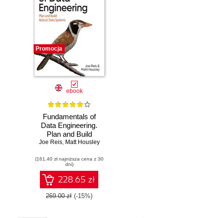
Promocja
ebook
Fundamentals of
Data Engineering.
Plan and Build
Joe Reis
Robust Data
,
Matt Housley
Systems
(161,40 zł najniższa cena z 30
dni)
228.65 zł
269.00 zł
(-15%)