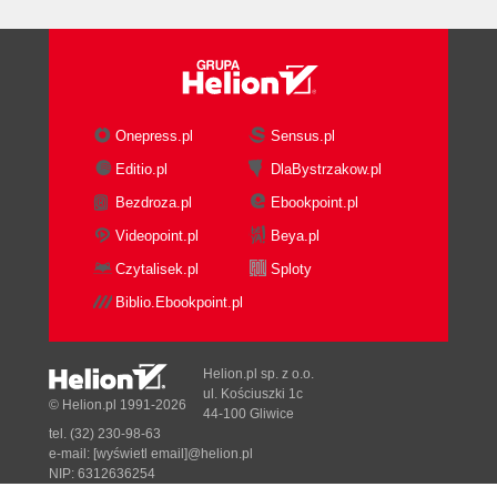
Onepress.pl
Sensus.pl
Editio.pl
DlaBystrzakow.pl
Bezdroza.pl
Ebookpoint.pl
Videopoint.pl
Beya.pl
Czytalisek.pl
Sploty
Biblio.Ebookpoint.pl
Helion.pl sp. z o.o.
ul. Kościuszki 1c
© Helion.pl 1991-2026
44-100 Gliwice
tel. (32) 230-98-63
e-mail:
[wyświetl email]@helion.pl
NIP: 6312636254
Regon: 241989027