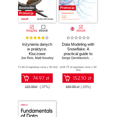
Bestseller
Promocja
Promocja
książka
ebook
ebook
Inżynieria danych
Data Modeling with
w praktyce.
Snowflake. A
Kluczowe
practical guide to
Joe Reis
koncepcje i
,
Matt Housley
Serge Gershkovich
accelerating
,
Joe Reis
najlepsze
Snowflake
(71,40 zł najniższa cena z 30 dni)
technologie
(126,75 zł najniższa cena z 30
development using
dni)
universal modeling
techniques -
74.97 zł
152.10 zł
Second Edition
119.00zł
(-37%)
169.00 zł
(-10%)