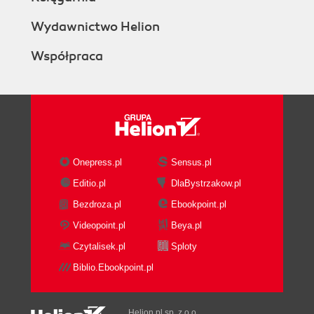
Wydawnictwo Helion
Współpraca
Onepress.pl
Sensus.pl
Editio.pl
DlaBystrzakow.pl
Bezdroza.pl
Ebookpoint.pl
Videopoint.pl
Beya.pl
Czytalisek.pl
Sploty
Biblio.Ebookpoint.pl
Helion.pl sp. z o.o.