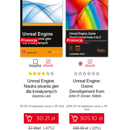
Promocja
Promocja
książka
ebook
ebook
Unreal Engine.
Unreal Engine:
Nauka pisania gier
Game
dla kreatywnych
Development from
Joanna Lee
John P. Doran
A to Z. Your
,
Nitish Misra
,
Joanna Le
complete
(28,50 zł najniższa cena z 30 dni)
(254,25 zł najniższa cena z 30
companion to
dni)
game development
in Unreal Engine 4
30.21 zł
305.10 zł
57.00zł
(-47%)
339.00 zł
(-10%)