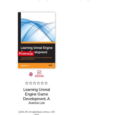
Promocja
ebook
Learning Unreal
Engine Game
Development. A
step-by-step guide
Joanna Lee
that paves the way
(104,25 zł najniższa cena z 30
for developing
dni)