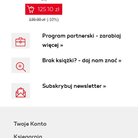
fantastic games
with Unreal Engine
125.10 zł
4
139.00 zł
(-10%)
Program partnerski - zarabiaj
więcej »
Brak książki? - daj nam znać »
Subskrybuj newsletter »
Twoje Konto
Księgarnia