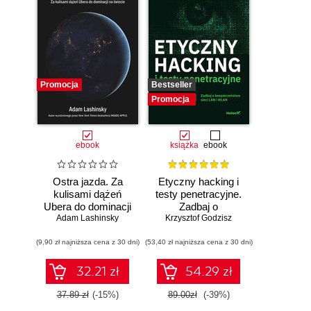
Promocja
Bestseller
Promocja
ebook
książka
ebook
Ostra jazda. Za
Etyczny hacking i
kulisami dążeń
testy penetracyjne.
Ubera do dominacji
Zadbaj o
Adam Lashinsky
na świecie
bezpieczeństwo
Krzysztof Godzisz
sieci LAN i WLAN
(9,90 zł najniższa cena z 30 dni)
(53,40 zł najniższa cena z 30 dni)
32.21 zł
54.29 zł
37.89 zł
(-15%)
89.00zł
(-39%)