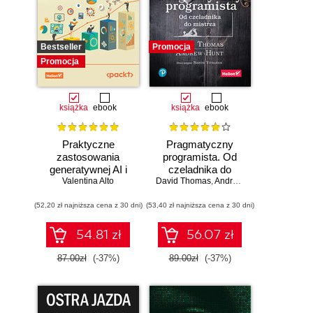
Bestseller
Promocja
Promocja
książka
ebook
książka
ebook
Praktyczne
Pragmatyczny
zastosowania
programista. Od
generatywnej AI i
czeladnika do
Valentina Alto
ChatGPT.
mistrza. Wydanie II
David Thomas
,
Andrew Hunt
Wykorzystaj
(52,20 zł najniższa cena z 30 dni)
potencjał inżynierii
(53,40 zł najniższa cena z 30 dni)
promptów z
technologiami
54.81 zł
56.07 zł
OpenAI dla
zwiększenia
87.00zł
(-37%)
89.00zł
(-37%)
produktywności i
kreatywności.
Wydanie II