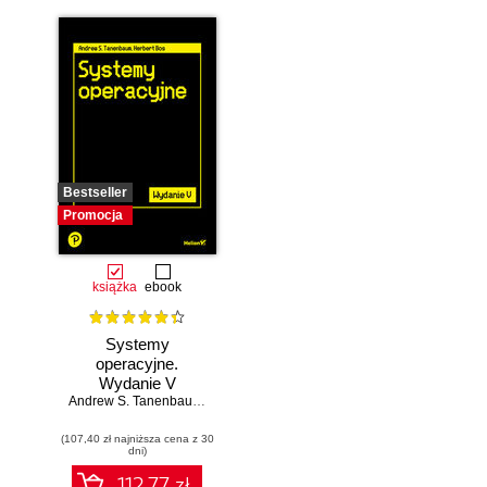
Bestseller
Promocja
książka
ebook
Systemy
operacyjne.
Wydanie V
Andrew S. Tanenbaum
,
Herbert Bos
(107,40 zł najniższa cena z 30
dni)
112.77 zł