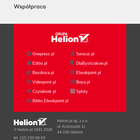
Współpraca
Onepress.pl
Sensus.pl
Editio.pl
DlaBystrzakow.pl
Bezdroza.pl
Ebookpoint.pl
Videopoint.pl
Beya.pl
Czytalisek.pl
Sploty
Biblio.Ebookpoint.pl
Helion.pl sp. z o.o.
ul. Kościuszki 1c
© Helion.pl 1991-2026
44-100 Gliwice
tel. (32) 230-98-63