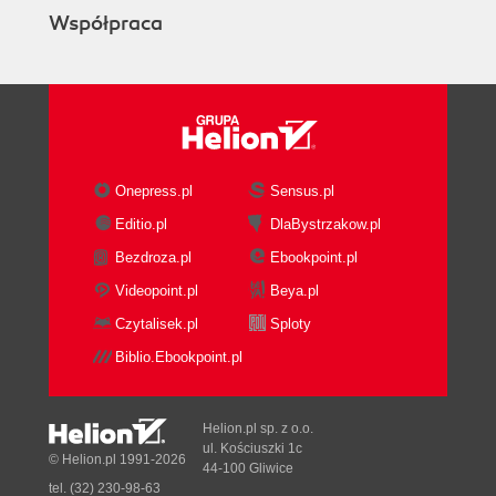
Współpraca
Onepress.pl
Sensus.pl
Editio.pl
DlaBystrzakow.pl
Bezdroza.pl
Ebookpoint.pl
Videopoint.pl
Beya.pl
Czytalisek.pl
Sploty
Biblio.Ebookpoint.pl
Helion.pl sp. z o.o.
ul. Kościuszki 1c
© Helion.pl 1991-2026
44-100 Gliwice
tel. (32) 230-98-63