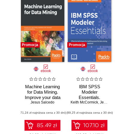
Promocja
Promocja
ebook
ebook
Machine Learning
IBM SPSS
for Data Mining.
Modeler
Improve your data
Essentials.
mining capabilities
Jesus Salcedo
Keith McCormick
Effective
,
Jesus Salcedo
with advanced
techniques for
(71,24 zł najniższa cena z 30 dni)
predictive modeling
(89,25 zł najniższa cena z 30 dni)
building powerful
data mining and
predictive analytics
85.49 zł
107.10 zł
solutions