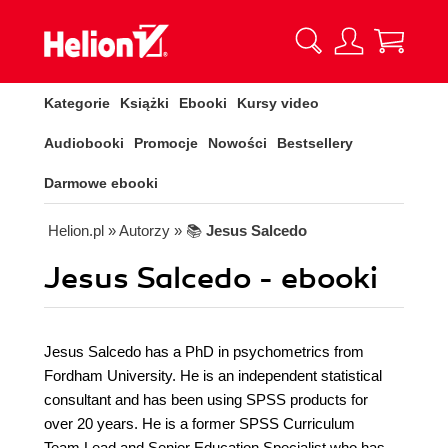
Kategorie
Książki
Ebooki
Kursy video
Audiobooki
Promocje
Nowości
Bestsellery
Darmowe ebooki
Helion.pl
» Autorzy
» 📚
Jesus Salcedo
Jesus Salcedo - ebooki
Jesus Salcedo has a PhD in psychometrics from
Fordham University. He is an independent statistical
consultant and has been using SPSS products for
over 20 years. He is a former SPSS Curriculum
Team Lead and Senior Education Specialist who has