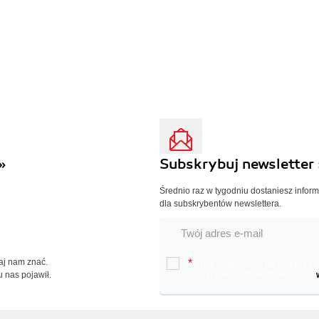
»
Subskrybuj newsletter 
Średnio raz w tygodniu dostaniesz infor
dla subskrybentów newslettera.
Daj nam znać.
*
Chcę otrzymywać na podany e-ma
u nas pojawił.
oraz nowościach wydawniczych.