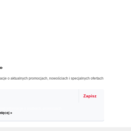
»
macje o aktualnych promocjach, nowościach i specjalnych ofertach
Zapisz
il informacje o zniżkach, promocjach
więcej »