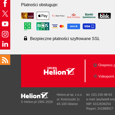
Płatności obsługuje:
Bezpieczne płatności szyfrowane SSL
Onepress.p
Videopoint.
Helion.pl sp. z o.o.
tel. (32) 230-98-63
ul. Kościuszki 1c
e-mail:
[wyświetl ema
© Helion.pl 1991-2026
44-100 Gliwice
NIP: 6312636254
Regon: 241989027