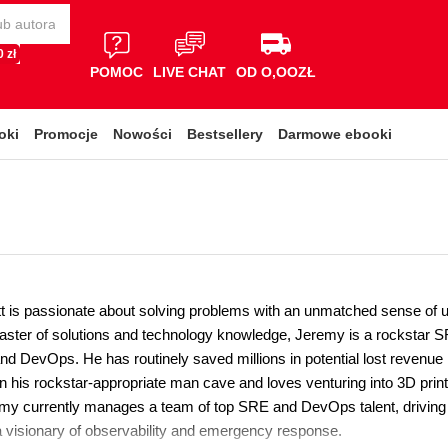
 zł
POMOC
LIVE CHAT
OD O,OOZŁ
oki
Promocje
Nowości
Bestsellery
Darmowe ebooki
t is passionate about solving problems with an unmatched sense of urge
aster of solutions and technology knowledge, Jeremy is a rockstar SR
nd DevOps. He has routinely saved millions in potential lost revenue i
n his rockstar-appropriate man cave and loves venturing into 3D printi
emy currently manages a team of top SRE and DevOps talent, driving c
visionary of observability and emergency response.