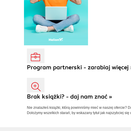
Program partnerski - zarabiaj więcej 
Brak książki? - daj nam znać »
Nie znalazłeś książki, którą powinniśmy mieć w naszej ofercie? 
Dołożymy wszelkich starań, by wskazany tytuł jak najszybciej się 