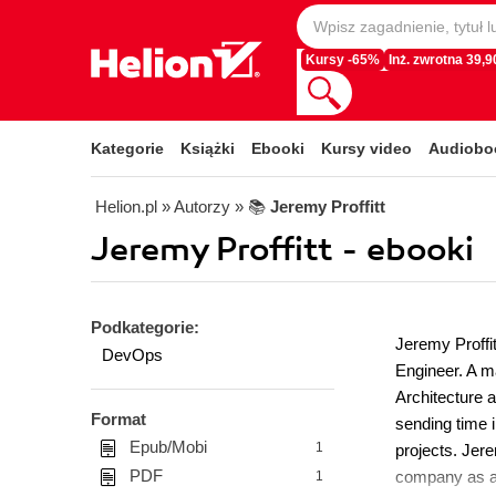
Kursy -65%
Inż. zwrotna 39,90
Kategorie
Książki
Ebooki
Kursy video
Audiobo
Helion.pl
» Autorzy
» 📚
Jeremy Proffitt
Jeremy Proffitt - ebooki
Podkategorie:
Jeremy Proffit
DevOps
Engineer. A m
Architecture a
Format
sending time i
Epub/Mobi
1
projects. Jer
PDF
company as a 
1