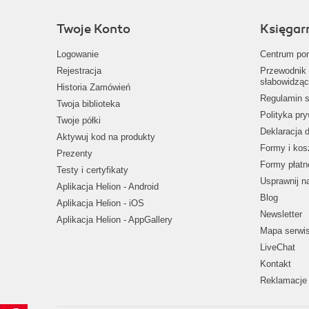
Twoje Konto
Księgar
Logowanie
Centrum po
Rejestracja
Przewodnik 
słabowidząc
Historia Zamówień
Regulamin s
Twoja biblioteka
Polityka pr
Twoje półki
Deklaracja 
Aktywuj kod na produkty
Formy i kos
Prezenty
Formy płatn
Testy i certyfikaty
Usprawnij 
Aplikacja Helion - Android
Blog
Aplikacja Helion - iOS
Newsletter
Aplikacja Helion - AppGallery
Mapa serwi
LiveChat
Kontakt
Reklamacje 