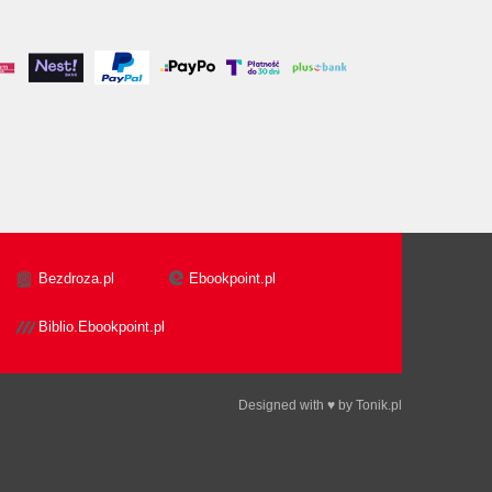
Bezdroza.pl
Ebookpoint.pl
Biblio.Ebookpoint.pl
Designed with ♥ by
Tonik.pl