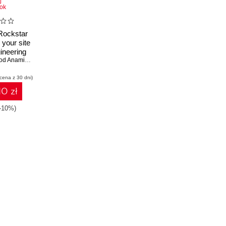
ok
Rockstar
 your site
gineering
d reliable,
 Anami L. Anami
 efficient
 cena z 30 dni)
ms
10 zł
(-10%)