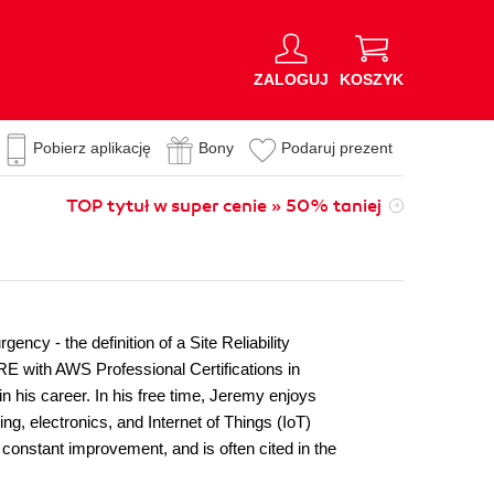
ZALOGUJ
KOSZYK
Pobierz aplikację
Bony
Podaruj prezent
TOP tytuł w super cenie » 50% taniej
ncy - the definition of a Site Reliability
E with AWS Professional Certifications in
n his career. In his free time, Jeremy enjoys
ng, electronics, and Internet of Things (IoT)
onstant improvement, and is often cited in the