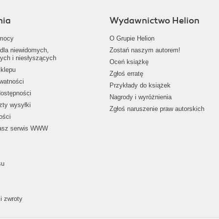
nia
Wydawnictwo Helion
mocy
O Grupie Helion
dla niewidomych,
Zostań naszym autorem!
ych i niesłyszących
Oceń książkę
klepu
Zgłoś erratę
ywatności
Przykłady do książek
dostępności
Nagrody i wyróżnienia
zty wysyłki
Zgłoś naruszenie praw autorskich
ości
nasz serwis WWW
su
i zwroty