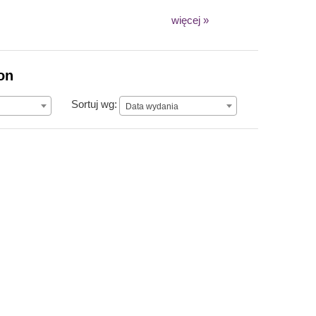
więcej »
on
Data wydania
Sortuj wg:
Data wydania