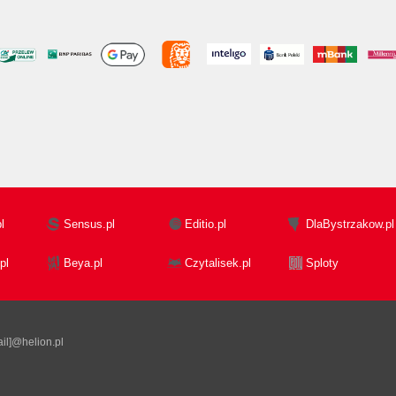
l
Sensus.pl
Editio.pl
DlaBystrzakow.pl
pl
Beya.pl
Czytalisek.pl
Sploty
il]@helion.pl