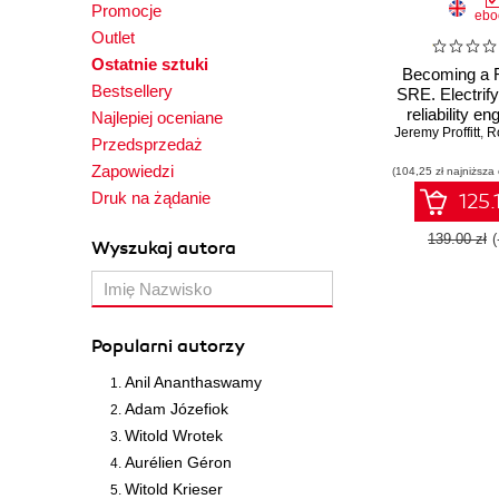
Promocje
ebo
Outlet
Ostatnie sztuki
Becoming a 
Bestsellery
SRE. Electrify
reliability en
Najlepiej oceniane
mindset to buil
Jeremy Proffitt
,
Rod
Przedsprzedaż
resilient, and
Zapowiedzi
(104,25 zł najniższa
syste
Druk na żądanie
125.
139.00 zł
Wyszukaj autora
Popularni autorzy
Anil Ananthaswamy
Adam Józefiok
Witold Wrotek
Aurélien Géron
Witold Krieser