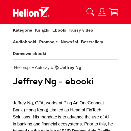
Kategorie
Książki
Ebooki
Kursy video
Audiobooki
Promocje
Nowości
Bestsellery
Darmowe ebooki
Helion.pl
» Autorzy
» 📚
Jeffrey Ng
Jeffrey Ng - ebooki
Jeffrey Ng, CFA, works at Ping An OneConnect
Bank (Hong Kong) Limited as Head of FinTech
Solutions. His mandate is to advance the use of AI
in banking and financial ecosystems. Prior to this, he
headed up the data lab of BNP Paribas Asia Pacific,