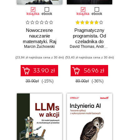
książka
ebook
książka
ebook
Nowoczesne
Pragmatyczny
nauczanie
programista. Od
matematyki. Raj
czeladnika do
Marcin Żuchowski
Cantora bez
mistrza. Wydanie II
David Thomas
,
Andrew Hunt
kalkulatora?
(23,94 zł najniższa cena z 30 dni)
(53,40 zł najniższa cena z 30 dni)
33.90 zł
56.96 zł
39.90zł
(-15%)
89.00zł
(-36%)