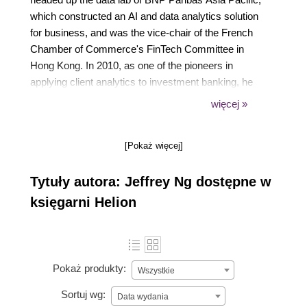
which constructed an AI and data analytics solution
for business, and was the vice-chair of the French
Chamber of Commerce's FinTech Committee in
Hong Kong. In 2010, as one of the pioneers in
applying client analytics to investment banking, he
built the analytics team for the bank. He has
więcej »
undertaken AI projects in retail and commercial
banks with PwC Consulting and GE Money. He
[Pokaż więcej]
graduated from Hong Kong Polytechnic University in
computing and management and holds an MBA in
Tytuły autora: Jeffrey Ng dostępne w
finance from the Chinese University of Hong Kong.
księgarni Helion
Pokaż produkty:
Wszystkie
Sortuj wg:
Data wydania