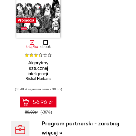
Promocja
książka
ebook
Algorytmy
sztucznej
inteligencji.
Rishal Hurbans
Ilustrowany
przewodnik
(53,40 zł najniższa cena z 30 dni)
56.96 zł
89.00zł
(-36%)
Program partnerski - zarabiaj
więcej »