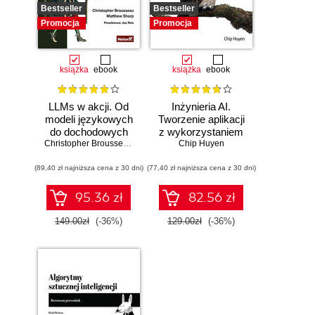
Bestseller
Bestseller
Promocja
Promocja
książka
ebook
książka
ebook
LLMs w akcji. Od
Inżynieria AI.
modeli językowych
Tworzenie aplikacji
do dochodowych
z wykorzystaniem
produktów
Christopher Brousseau
,
Matt Sharp
modeli bazowych
Chip Huyen
(89,40 zł najniższa cena z 30 dni)
(77,40 zł najniższa cena z 30 dni)
95.36 zł
82.56 zł
149.00zł
(-36%)
129.00zł
(-36%)