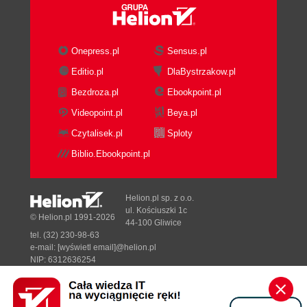
Onepress.pl
Sensus.pl
Editio.pl
DlaBystrzakow.pl
Bezdroza.pl
Ebookpoint.pl
Videopoint.pl
Beya.pl
Czytalisek.pl
Sploty
Biblio.Ebookpoint.pl
Helion.pl sp. z o.o.
ul. Kościuszki 1c
© Helion.pl 1991-2026
44-100 Gliwice
tel. (32) 230-98-63
e-mail:
[wyświetl email]@helion.pl
NIP: 6312636254
Regon: 241989027
Designed with ♥ by
Tonik.pl