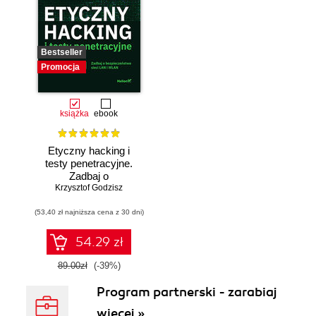
Bestseller
Promocja
książka
ebook
Etyczny hacking i
testy penetracyjne.
Zadbaj o
bezpieczeństwo
Krzysztof Godzisz
sieci LAN i WLAN
(53,40 zł najniższa cena z 30 dni)
54.29 zł
89.00zł
(-39%)
Program partnerski - zarabiaj
więcej »