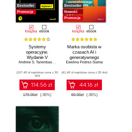
Bestseller
Bestseller
Promocja
Nowość
Promocja
książka
ebook
książka
ebook
Systemy
Marka osobista w
operacyjne.
czasach AI i
Wydanie V
generatywnego
Andrew S. Tanenbaum
,
Herbert Bos
Ewelina Podrez-Siama
wyszukiwania
(107,40 zł najniższa cena z 30
(41,40 zł najniższa cena z 30 dni)
dni)
114.56 zł
44.16 zł
179.00zł
(-36%)
69.00zł
(-36%)