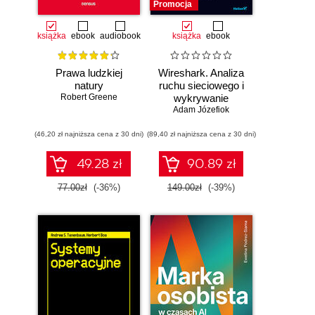
Promocja
książka
ebook
audiobook
książka
ebook
Prawa ludzkiej
Wireshark. Analiza
natury
ruchu sieciowego i
Robert Greene
wykrywanie
Adam Józefiok
włamań
(46,20 zł najniższa cena z 30 dni)
(89,40 zł najniższa cena z 30 dni)
49.28 zł
90.89 zł
77.00zł
(-36%)
149.00zł
(-39%)