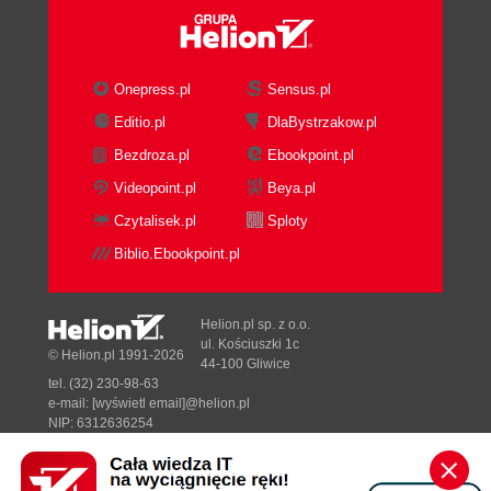
Onepress.pl
Sensus.pl
Editio.pl
DlaBystrzakow.pl
Bezdroza.pl
Ebookpoint.pl
Videopoint.pl
Beya.pl
Czytalisek.pl
Sploty
Biblio.Ebookpoint.pl
Helion.pl sp. z o.o.
ul. Kościuszki 1c
© Helion.pl 1991-2026
44-100 Gliwice
tel. (32) 230-98-63
e-mail:
[wyświetl email]@helion.pl
NIP: 6312636254
Regon: 241989027
Designed with ♥ by
Tonik.pl