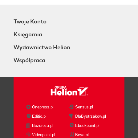
Twoje Konto
Księgarnia
Wydawnictwo Helion
Współpraca
Onepress.pl
Sensus.pl
Editio.pl
DlaBystrzakow.pl
Bezdroza.pl
Ebookpoint.pl
Videopoint.pl
Beya.pl