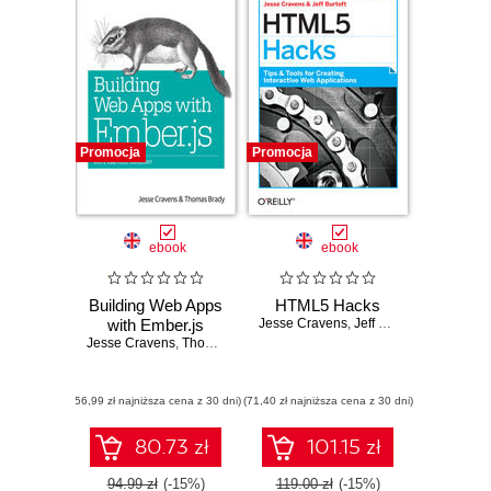
Promocja
Promocja
ebook
ebook
Building Web Apps
HTML5 Hacks
with Ember.js
Jesse Cravens
,
Jeff Burtoft
Jesse Cravens
,
Thomas Q Brady
(56,99 zł najniższa cena z 30 dni)
(71,40 zł najniższa cena z 30 dni)
80.73 zł
101.15 zł
94.99 zł
(-15%)
119.00 zł
(-15%)