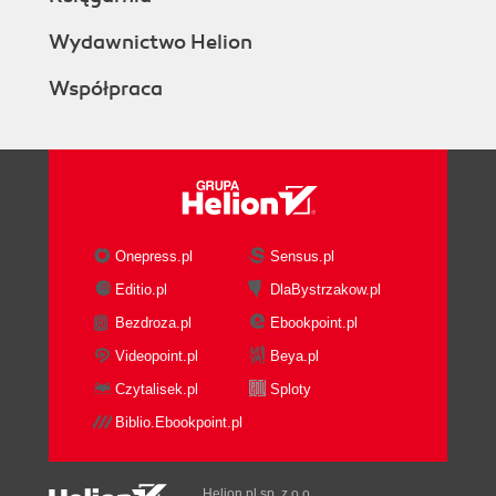
Wydawnictwo Helion
Współpraca
Onepress.pl
Sensus.pl
Editio.pl
DlaBystrzakow.pl
Bezdroza.pl
Ebookpoint.pl
Videopoint.pl
Beya.pl
Czytalisek.pl
Sploty
Biblio.Ebookpoint.pl
Helion.pl sp. z o.o.