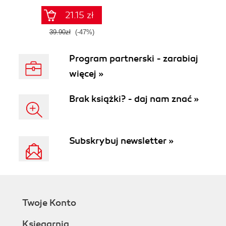
21.15 zł
39.90zł
(-47%)
Program partnerski - zarabiaj
więcej »
Brak książki? - daj nam znać »
Subskrybuj newsletter »
Twoje Konto
Księgarnia