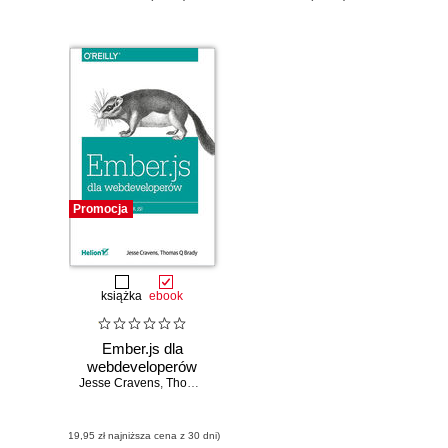
Promocja
książka
ebook
Ember.js dla
webdeveloperów
Jesse Cravens
,
Thomas Q Brady
(19,95 zł najniższa cena z 30 dni)