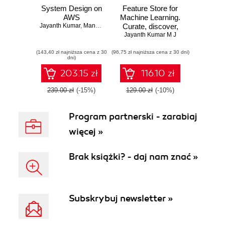
System Design on
Feature Store for
AWS
Machine Learning.
Jayanth Kumar
,
Mandeep Singh
Curate, discover,
share and serve
Jayanth Kumar M J
ML features at
(143,40 zł najniższa cena z 30
(96,75 zł najniższa cena z 30 dni)
scale
dni)
203.15 zł
116.10 zł
239.00 zł
(-15%)
129.00 zł
(-10%)
Program partnerski - zarabiaj
więcej »
Brak książki? - daj nam znać »
Subskrybuj newsletter »