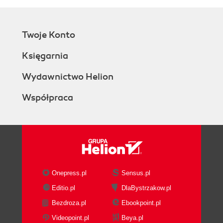
Twoje Konto
Księgarnia
Wydawnictwo Helion
Współpraca
Onepress.pl
Sensus.pl
Editio.pl
DlaBystrzakow.pl
Bezdroza.pl
Ebookpoint.pl
Videopoint.pl
Beya.pl