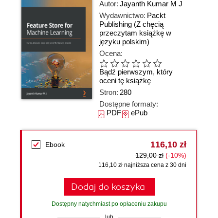
Autor:
Jayanth Kumar M J
Wydawnictwo:
Packt
Publishing
(Z chęcią
przeczytam książkę w
języku polskim)
Ocena:
Bądź pierwszym, który
oceni tę książkę
Stron:
280
Dostępne formaty:
PDF
ePub
116,10 zł
Ebook
129,00 zł
(-10%)
116,10 zł najniższa cena z 30 dni
Dodaj do koszyka
Dostępny natychmiast po opłaceniu zakupu
lub