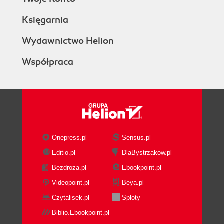
Księgarnia
Wydawnictwo Helion
Współpraca
Onepress.pl
Sensus.pl
Editio.pl
DlaBystrzakow.pl
Bezdroza.pl
Ebookpoint.pl
Videopoint.pl
Beya.pl
Czytalisek.pl
Sploty
Biblio.Ebookpoint.pl