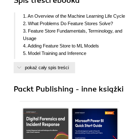
Spis treści
ebooka
1. An Overview of the Machine Learning Life Cycle
2. What Problems Do Feature Stores Solve?
3. Feature Store Fundamentals, Terminology, and
Usage
4. Adding Feature Store to ML Models
5. Model Training and Inference
6. Model to Production and Beyond
pokaż cały spis treści
7. Feast Alternatives and ML Best Practices
8. Use Case
Packt Publishing - inne książki