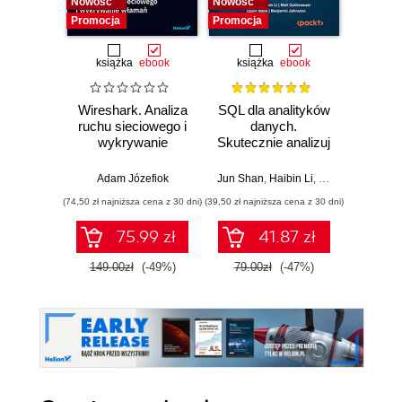
Nowość
Nowość
Nowość
Promocja
Promocja
Promocj
książka
ebook
książka
ebook
ksią
Wireshark. Analiza
SQL dla analityków
Rela
ruchu sieciowego i
danych.
d
wykrywanie
Skutecznie analizuj
Ilu
włamań
dane, wyciągaj
prz
wartościowe
Adam Józefiok
Jun Shan
,
Haibin Li
,
Matt Goldwasser
Qiang H
wnioski i opanuj
(74,50 zł najniższa cena z 30 dni)
(39,50 zł najniższa cena z 30 dni)
(44,50 zł naj
zaawansowany
SQL na potrzeby
75.99 zł
41.87 zł
praktycznych
zastosowań.
149.00zł
(-49%)
79.00zł
(-47%)
89.0
Wydanie IV