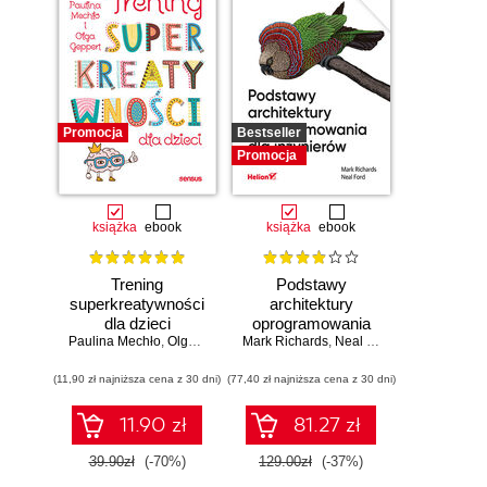
Promocja
Bestseller
Promocja
książka
ebook
książka
ebook
Trening
Podstawy
superkreatywności
architektury
dla dzieci
oprogramowania
Paulina Mechło
,
Olga Geppert
Mark Richards
dla inżynierów.
,
Neal Ford
Wydanie II
(11,90 zł najniższa cena z 30 dni)
(77,40 zł najniższa cena z 30 dni)
11.90 zł
81.27 zł
39.90zł
(-70%)
129.00zł
(-37%)