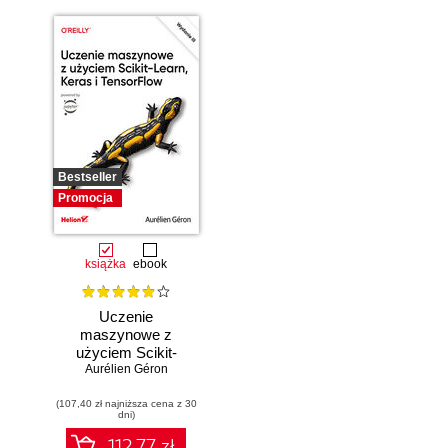
Bestseller
Promocja
książka
ebook
Uczenie
maszynowe z
użyciem Scikit-
Learn, Keras i
Aurélien Géron
TensorFlow.
(107,40 zł najniższa cena z 30
Wydanie III
dni)
112.77 zł