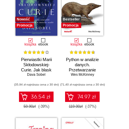
Nowość
Bestseller
Promocja
Promocja
książka
ebook
książka
ebook
Pierwiastki Marii
Python w analizie
Skłodowskiej-
danych.
Curie. Jak blask
Przetwarzanie
radu oświetlił drogę
Dava Sobel
danych za pomocą
Wes McKinney
kobietom w
pakietów pandas i
(35,94 zł najniższa cena z 30 dni)
świecie nauki
(71,40 zł najniższa cena z 30 dni)
NumPy oraz
środowiska
Jupyter. Wydanie
36.54 zł
74.97 zł
III
59.90zł
(-39%)
119.00zł
(-37%)