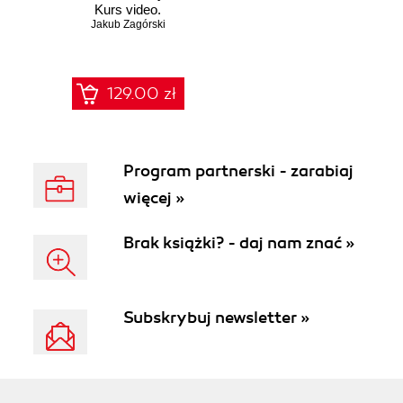
Kurs video.
Jakub Zagórski
Tworzenie
profesjonalnych
projektów
129.00 zł
Program partnerski - zarabiaj
więcej »
Brak książki? - daj nam znać »
Subskrybuj newsletter »