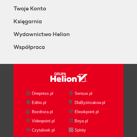
Twoje Konto
Księgarnia
Wydawnictwo Helion
Współpraca
Onepress.pl
Sensus.pl
Editio.pl
DlaBystrzakow.pl
Bezdroza.pl
Ebookpoint.pl
Videopoint.pl
Beya.pl
Czytalisek.pl
Sploty