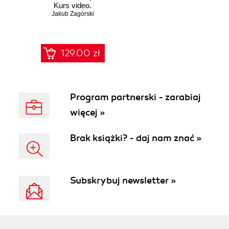
Kurs video.
Jakub Zagórski
Tworzenie
profesjonalnych
projektów
129.00 zł
Program partnerski - zarabiaj
więcej »
Brak książki? - daj nam znać »
Subskrybuj newsletter »