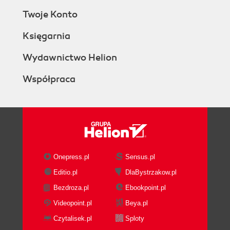
Twoje Konto
Księgarnia
Wydawnictwo Helion
Współpraca
Onepress.pl
Sensus.pl
Editio.pl
DlaBystrzakow.pl
Bezdroza.pl
Ebookpoint.pl
Videopoint.pl
Beya.pl
Czytalisek.pl
Sploty