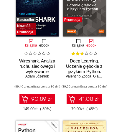
Bestseller
Promocja
Nowość
Promocja
książka
ebook
książka
ebook
Wireshark. Analiza
Deep Learning.
ruchu sieciowego i
Uczenie głębokie z
wykrywanie
językiem Python.
Adam Józefiok
włamań
Valentino Zocca
Sztuczna
,
Gianmario Spacagna
,
D
inteligencja i sieci
(89,40 zł najniższa cena z 30 dni)
(39,50 zł najniższa cena z 30 dni)
neuronowe
90.89 zł
41.08 zł
149.00zł
(-39%)
79.00zł
(-48%)