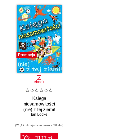
Promocja
ebook
Księga
niesamowitości
(nie) z tej ziemi!
Księga faktów
Ian Locke
prawdziwych, choć
(21,17 zł najniższa cena z 30 dni)
niezwykłych
21.17 zł