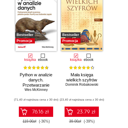
Bestseller
Bestseller
Promocja
Promocja
książka
ebook
książka
ebook
Python w analizie
Mała księga
danych.
wielkich szyfrów
Przetwarzanie
Dominik Robakowski
danych za pomocą
Wes McKinney
pakietów pandas i
(71,40 zł najniższa cena z 30 dni)
NumPy oraz
(23,40 zł najniższa cena z 30 dni)
środowiska
Jupyter. Wydanie
76.16 zł
23.79 zł
III
119.00zł
(-36%)
39.00zł
(-39%)