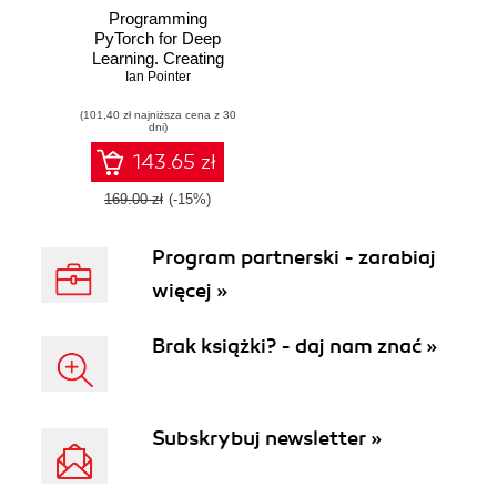
Programming
PyTorch for Deep
Learning. Creating
and Deploying
Ian Pointer
Deep Learning
(101,40 zł najniższa cena z 30
Applications
dni)
143.65 zł
169.00 zł
(-15%)
Program partnerski - zarabiaj
więcej »
Brak książki? - daj nam znać »
Subskrybuj newsletter »