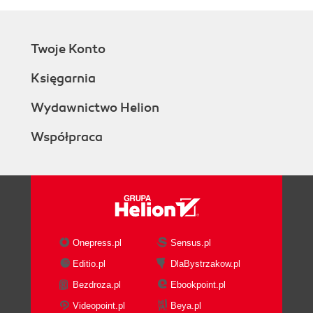
Twoje Konto
Księgarnia
Wydawnictwo Helion
Współpraca
Onepress.pl
Sensus.pl
Editio.pl
DlaBystrzakow.pl
Bezdroza.pl
Ebookpoint.pl
Videopoint.pl
Beya.pl