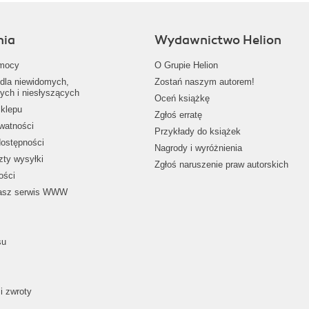
nia
Wydawnictwo Helion
mocy
O Grupie Helion
dla niewidomych,
Zostań naszym autorem!
ych i niesłyszących
Oceń książkę
klepu
Zgłoś erratę
ywatności
Przykłady do książek
dostępności
Nagrody i wyróżnienia
zty wysyłki
Zgłoś naruszenie praw autorskich
ości
nasz serwis WWW
su
i zwroty