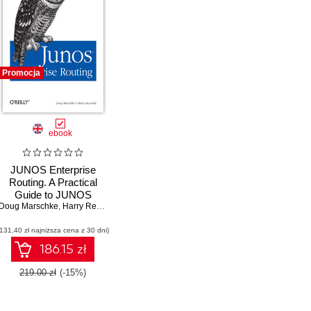
Promocja
ebook
JUNOS Enterprise
Routing. A Practical
Guide to JUNOS
Doug Marschke
Software and
,
Harry Reynolds
Enterprise Certification
(131,40 zł najniższa cena z 30 dni)
186.15 zł
219.00 zł
(-15%)