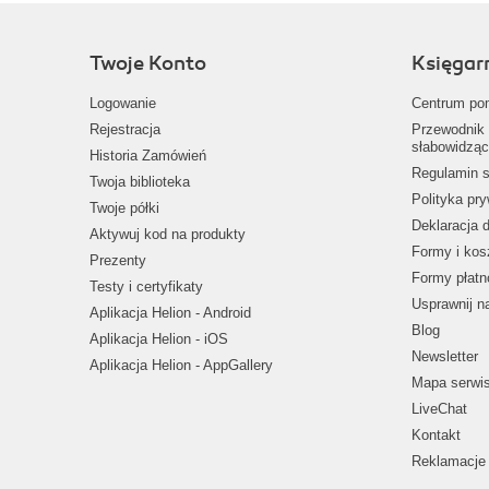
Twoje Konto
Księgar
Logowanie
Centrum po
Rejestracja
Przewodnik 
słabowidząc
Historia Zamówień
Regulamin s
Twoja biblioteka
Polityka pr
Twoje półki
Deklaracja 
Aktywuj kod na produkty
Formy i kos
Prezenty
Formy płatn
Testy i certyfikaty
Usprawnij 
Aplikacja Helion - Android
Blog
Aplikacja Helion - iOS
Newsletter
Aplikacja Helion - AppGallery
Mapa serwi
LiveChat
Kontakt
Reklamacje 