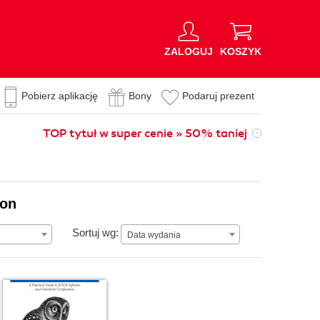
ZALOGUJ
KOSZYK
Pobierz aplikację
Bony
Podaruj prezent
TOP tytuł w super cenie » 50% taniej
ion
Data wydania
Sortuj wg:
Data wydania