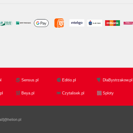
l
Sensus.pl
Editio.pl
DlaBystrzakow.pl
pl
Beya.pl
Czytalisek.pl
Sploty
il]@helion.pl