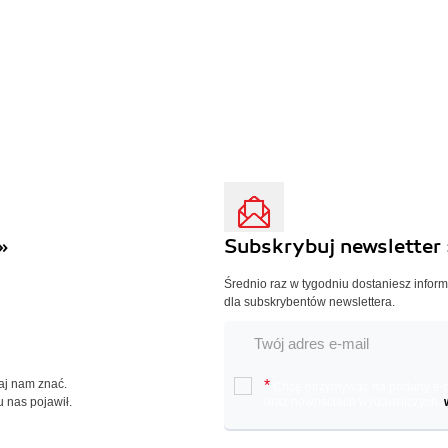
»
Subskrybuj newsletter 
Średnio raz w tygodniu dostaniesz infor
dla subskrybentów newslettera.
Daj nam znać.
*
Chcę otrzymywać na podany e-ma
u nas pojawił.
oraz nowościach wydawniczych.