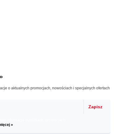
»
macje o aktualnych promocjach, nowościach i specjalnych ofertach
Zapisz
il informacje o zniżkach, promocjach
więcej »