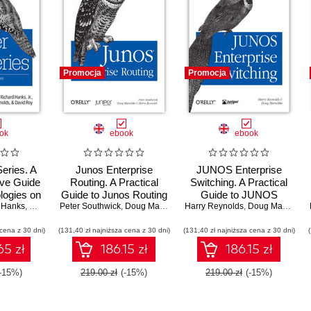
Promocja
Promocja
ok
ebook
ebook
eries. A
Junos Enterprise
JUNOS Enterprise
ve Guide
Routing. A Practical
Switching. A Practical
ologies on
Guide to Junos Routing
Guide to JUNOS
 Hanks
 Edition
,
Harry Reynolds
Peter Southwick
and Certification. 2nd
,
David Roy
,
Doug Marschke
,
Harry Reynolds
Harry Reynolds
Switches and
,
Doug Marschke
Edition
Certification
 cena z 30 dni)
(131,40 zł najniższa cena z 30 dni)
(131,40 zł najniższa cena z 30 dni)
65 zł
186.15 zł
186.15 zł
(-15%)
219.00 zł
(-15%)
219.00 zł
(-15%)