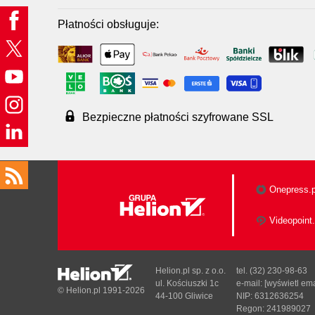
Płatności obsługuje:
Bezpieczne płatności szyfrowane SSL
Onepress.p
Videopoint.
Helion.pl sp. z o.o.
tel. (32) 230-98-63
ul. Kościuszki 1c
e-mail:
[wyświetl ema
© Helion.pl 1991-2026
44-100 Gliwice
NIP: 6312636254
Regon: 241989027