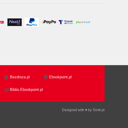
Bezdroza.pl
Ebookpoint.pl
Biblio.Ebookpoint.pl
Designed with ♥ by
Tonik.pl