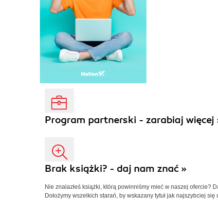
Program partnerski - zarabiaj więcej 
Brak książki? - daj nam znać »
Nie znalazłeś książki, którą powinniśmy mieć w naszej ofercie? 
Dołożymy wszelkich starań, by wskazany tytuł jak najszybciej się 