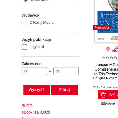
Wydawca
O'Reilly Media
Promocja
Język publikacji
angielski
ebo
Zakres cen
Juniper MX S
Comprehensi
–
to Trio Techn
Douglas Richard
the MX. 2nd
(137,40 zł najniższa
Wyczyść
194.
229.00 zł
BLOG
eBooki za 0,00zł