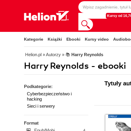
Kursy od 16,70
Kategorie
Książki
Ebooki
Kursy video
Audiobo
Helion.pl
» Autorzy
» 📚
Harry Reynolds
Harry Reynolds - ebooki
Tytuły au
Podkategorie:
Cyberbezpieczeństwo i
hacking
Sieci i serwery
Format
Epub/Mobi
4