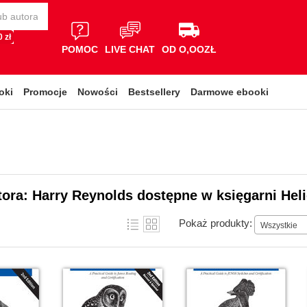
 zł
POMOC
LIVE CHAT
OD O,OOZŁ
oki
Promocje
Nowości
Bestsellery
Darmowe ebooki
tora: Harry Reynolds dostępne w księgarni Hel
Pokaż produkty:
Wszystkie