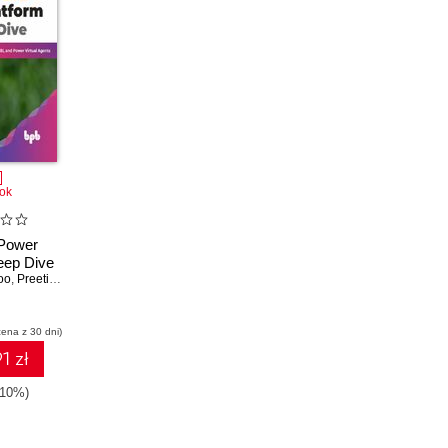
ok
 Power
eep Dive
oo
,
Preeti Sahu
,
Sonam Subhadarsini
,
Haripriya Dhall
cena z 30 dni)
1 zł
-10%)