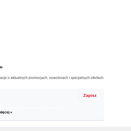
»
macje o aktualnych promocjach, nowościach i specjalnych ofertach
Zapisz
il informacje o zniżkach, promocjach
więcej »