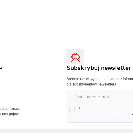
»
Subskrybuj newsletter 
Średnio raz w tygodniu dostaniesz infor
dla subskrybentów newslettera.
Daj nam znać.
*
Chcę otrzymywać na podany e-ma
u nas pojawił.
oraz nowościach wydawniczych.