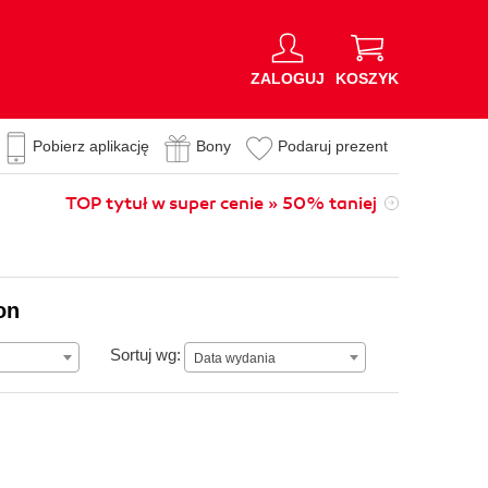
ZALOGUJ
KOSZYK
Pobierz aplikację
Bony
Podaruj prezent
TOP tytuł w super cenie » 50% taniej
on
Data wydania
Sortuj wg:
Data wydania