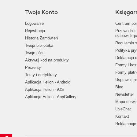
Twoje Konto
Księgar
Logowanie
Centrum po
Rejestracja
Przewodnik 
słabowidząc
Historia Zamówień
Regulamin s
Twoja biblioteka
Polityka pr
Twoje półki
Deklaracja 
Aktywuj kod na produkty
Formy i kos
Prezenty
Formy płatn
Testy i certyfikaty
Usprawnij 
Aplikacja Helion - Android
Blog
Aplikacja Helion - iOS
Newsletter
Aplikacja Helion - AppGallery
Mapa serwi
LiveChat
Kontakt
Reklamacje 