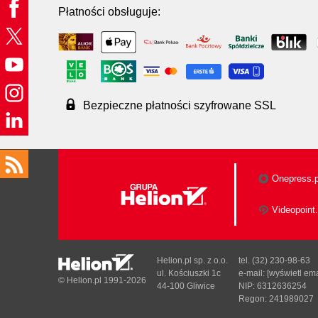
Płatności obsługuje:
Bezpieczne płatności szyfrowane SSL
Onepress.p
Videopoint.
Helion.pl sp. z o.o.
tel. (32) 230-98-63
ul. Kościuszki 1c
e-mail:
[wyświetl ema
© Helion.pl 1991-2026
44-100 Gliwice
NIP: 6312636254
Regon: 241989027