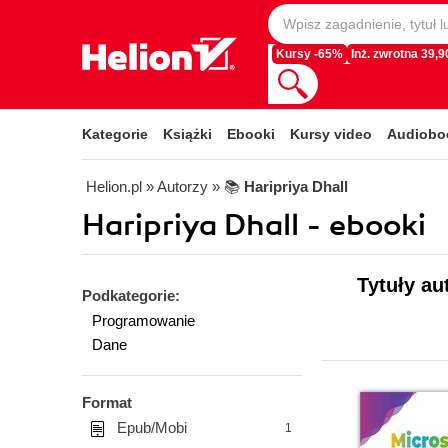
Kursy -65%
Inż. zwrotna 39,90
Kategorie
Książki
Ebooki
Kursy video
Audiobo
Helion.pl
» Autorzy
» 📚
Haripriya Dhall
Haripriya Dhall - ebooki
Tytuły au
Podkategorie:
Programowanie
Dane
Format
Epub/Mobi
1