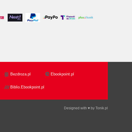
Bezdroza.pl
Ebookpoint.pl
Biblio.Ebookpoint.pl
Designed with ♥ by
Tonik.pl