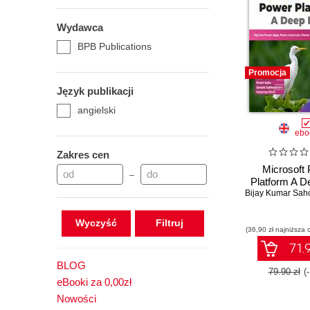
Wydawca
BPB Publications
Promocja
Język publikacji
angielski
ebo
Zakres cen
Microsoft
–
Platform A D
Bijay Kumar Sah
Wyczyść
(36,90 zł najniższa 
71.9
BLOG
79.90 zł
(
eBooki za 0,00zł
Nowości