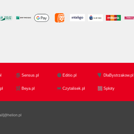
l
Sensus.pl
Editio.pl
DlaBystrzakow.pl
pl
Beya.pl
Czytalisek.pl
Sploty
il]@helion.pl