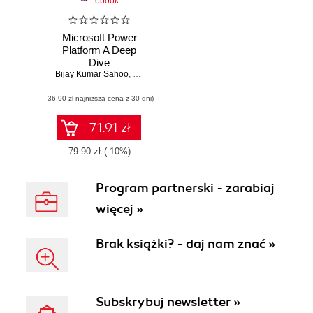
ebook
Microsoft Power
Platform A Deep
Dive
Bijay Kumar Sahoo
,
Preeti Sahu
,
Sonam Subhadarsini
,
Haripriya Dh
(36,90 zł najniższa cena z 30 dni)
71.91 zł
79.90 zł
(-10%)
Program partnerski - zarabiaj
więcej »
Brak książki? - daj nam znać »
Subskrybuj newsletter »