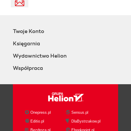
Twoje Konto
Księgarnia
Wydawnictwo Helion
Współpraca
Onepress.pl
Sensus.pl
Editio.pl
DlaBystrzakow.pl
Bezdroza.pl
Ebookpoint.pl