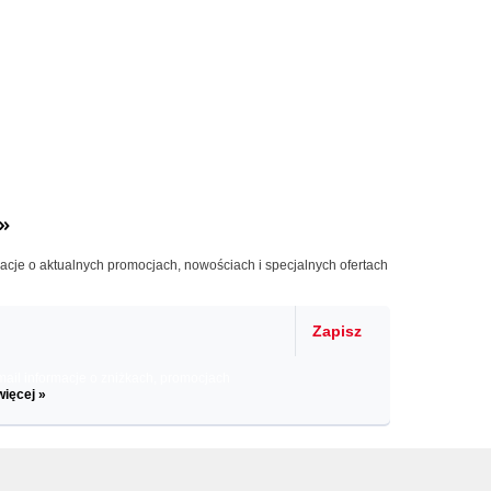
»
macje o aktualnych promocjach, nowościach i specjalnych ofertach
Zapisz
il informacje o zniżkach, promocjach
więcej »