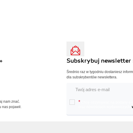
»
Subskrybuj newsletter 
Średnio raz w tygodniu dostaniesz infor
dla subskrybentów newslettera.
Daj nam znać.
*
Chcę otrzymywać na podany e-ma
u nas pojawił.
oraz nowościach wydawniczych.