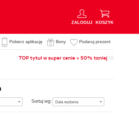
ZALOGUJ
KOSZYK
Pobierz aplikację
Bony
Podaruj prezent
TOP tytuł w super cenie » 50% taniej
n
Data wydania
Sortuj wg:
Data wydania