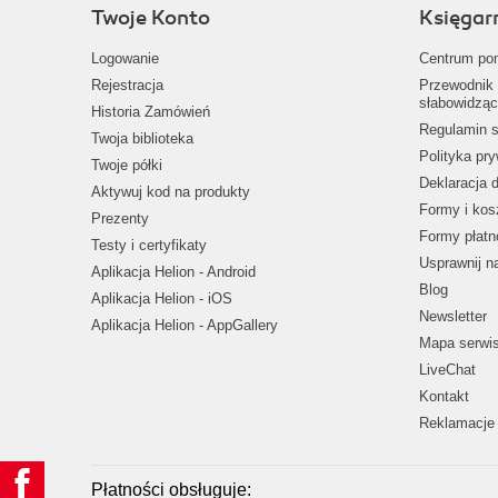
Twoje Konto
Księgar
Logowanie
Centrum po
Rejestracja
Przewodnik 
słabowidząc
Historia Zamówień
Regulamin s
Twoja biblioteka
Polityka pr
Twoje półki
Deklaracja 
Aktywuj kod na produkty
Formy i kos
Prezenty
Formy płatn
Testy i certyfikaty
Usprawnij 
Aplikacja Helion - Android
Blog
Aplikacja Helion - iOS
Newsletter
Aplikacja Helion - AppGallery
Mapa serwi
LiveChat
Kontakt
Reklamacje 
Płatności obsługuje: