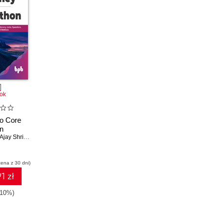
ok
to Core
n
ay Shriram Kushwah
,
Raji Ramakrishnan Nair
,
Subhashiny G
cena z 30 dni)
1 zł
-10%)