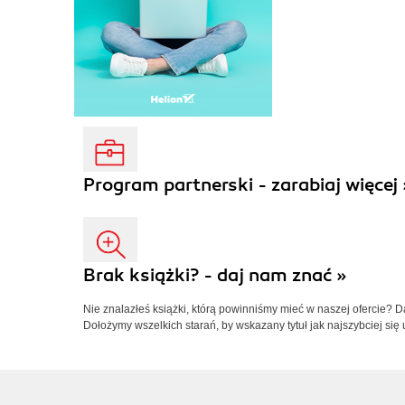
Program partnerski - zarabiaj więcej 
Brak książki? - daj nam znać »
Nie znalazłeś książki, którą powinniśmy mieć w naszej ofercie? 
Dołożymy wszelkich starań, by wskazany tytuł jak najszybciej się 