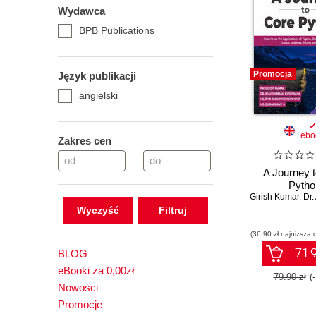
Wydawca
BPB Publications
Promocja
Język publikacji
angielski
ebo
Zakres cen
–
A Journey 
Pytho
Girish Kumar
,
Dr. Aj
Wyczyść
(36,90 zł najniższa 
71.9
BLOG
eBooki za 0,00zł
79.90 zł
(
Nowości
Promocje