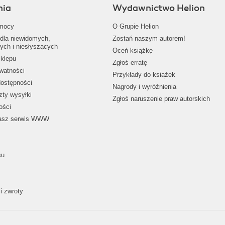
nia
Wydawnictwo Helion
mocy
O Grupie Helion
dla niewidomych,
Zostań naszym autorem!
ych i niesłyszących
Oceń książkę
klepu
Zgłoś erratę
ywatności
Przykłady do książek
dostępności
Nagrody i wyróżnienia
zty wysyłki
Zgłoś naruszenie praw autorskich
ości
nasz serwis WWW
su
i zwroty