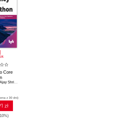
ok
to Core
n
ay Shriram Kushwah
,
Raji Ramakrishnan Nair
,
Subhashiny G
cena z 30 dni)
1 zł
-10%)