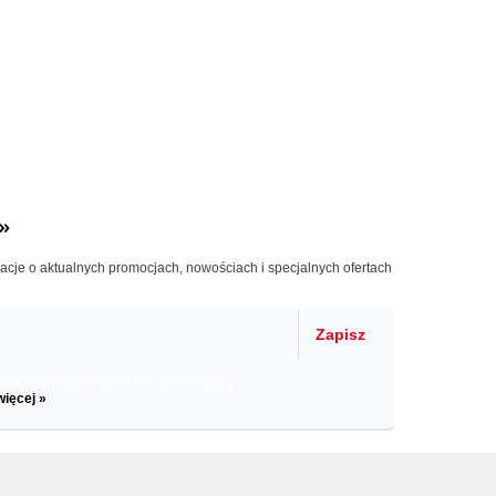
»
macje o aktualnych promocjach, nowościach i specjalnych ofertach
Zapisz
il informacje o zniżkach, promocjach
więcej »