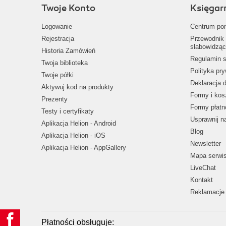
Twoje Konto
Księgar
Logowanie
Centrum po
Rejestracja
Przewodnik 
słabowidząc
Historia Zamówień
Regulamin s
Twoja biblioteka
Polityka pr
Twoje półki
Deklaracja 
Aktywuj kod na produkty
Formy i kos
Prezenty
Formy płatn
Testy i certyfikaty
Usprawnij 
Aplikacja Helion - Android
Blog
Aplikacja Helion - iOS
Newsletter
Aplikacja Helion - AppGallery
Mapa serwi
LiveChat
Kontakt
Reklamacje 
Płatności obsługuje: