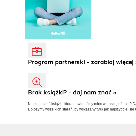
Program partnerski - zarabiaj więcej 
Brak książki? - daj nam znać »
Nie znalazłeś książki, którą powinniśmy mieć w naszej ofercie? 
Dołożymy wszelkich starań, by wskazany tytuł jak najszybciej się 