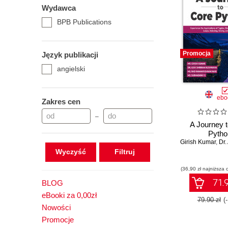
Wydawca
BPB Publications
Promocja
Język publikacji
angielski
ebo
Zakres cen
–
A Journey 
Pytho
Girish Kumar
,
Dr. Aj
Wyczyść
(36,90 zł najniższa 
71.9
BLOG
eBooki za 0,00zł
79.90 zł
(
Nowości
Promocje