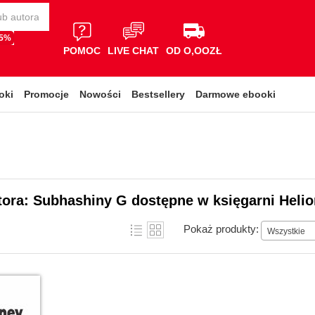
65%
POMOC
LIVE CHAT
OD O,OOZŁ
oki
Promocje
Nowości
Bestsellery
Darmowe ebooki
tora: Subhashiny G dostępne w księgarni Heli
Pokaż produkty:
Wszystkie