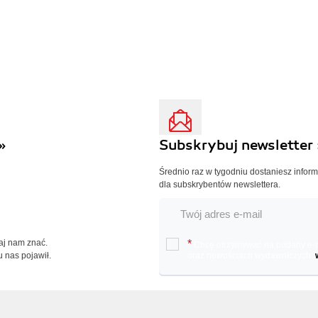
»
Subskrybuj newsletter 
Średnio raz w tygodniu dostaniesz infor
dla subskrybentów newslettera.
Daj nam znać.
*
Chcę otrzymywać na podany e-ma
u nas pojawił.
oraz nowościach wydawniczych.