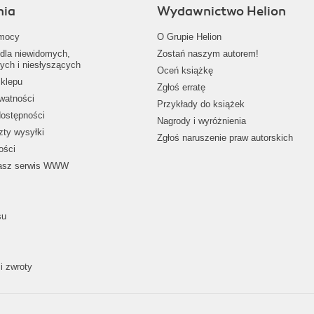
nia
Wydawnictwo Helion
mocy
O Grupie Helion
dla niewidomych,
Zostań naszym autorem!
ych i niesłyszących
Oceń książkę
klepu
Zgłoś erratę
ywatności
Przykłady do książek
dostępności
Nagrody i wyróżnienia
zty wysyłki
Zgłoś naruszenie praw autorskich
ości
nasz serwis WWW
su
i zwroty