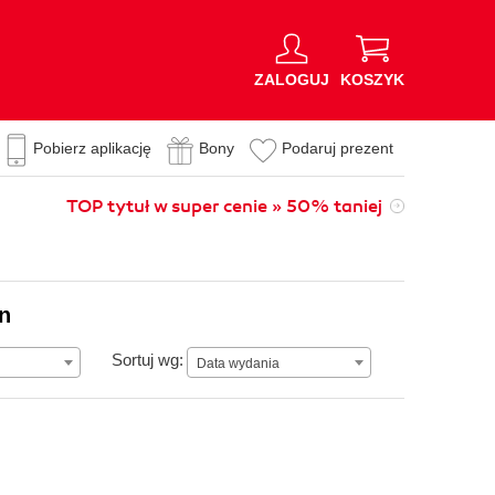
ZALOGUJ
KOSZYK
Pobierz aplikację
Bony
Podaruj prezent
TOP tytuł w super cenie » 50% taniej
on
Data wydania
Sortuj wg:
Data wydania