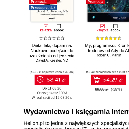
Promocja
Promocja
Przedsprzedaż
książka
ebook
książka
ebook
Dieta, leki, dopamina.
My, programiści. Kroni
Naukowe podejście do
koderów od Ady do AI
uzależnienia od jedzenia,
Robert C. Martin
fenomenu GLP-1 i roli
David A. Kessler
,
MD
zdrowych nawyków
(51,92 zł najniższa cena z 30 dni)
(53,40 zł najniższa cena z 30 dn
58.41 zł
54.29 zł
Do 11.08.26
89.00 zł
(-39%)
Oszczędzasz 10%!
W realizacji od 12.08.26 r.
Wydawnictwo i księgarnia inter
Helion.pl to jedna z największych specjalistyc