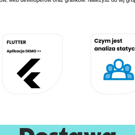
stów, web developerów oraz grafików. Należysz do tej gru