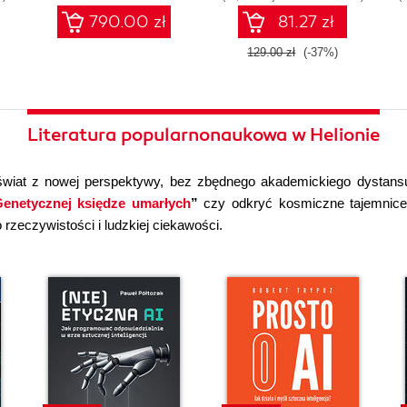
790.00 zł
81.27 zł
129.00 zł
(-37%)
Literatura popularnonaukowa w Helionie
wiat z nowej perspektywy, bez zbędnego akademickiego dystans
enetycznej księdze umarłych
”
czy odkryć kosmiczne tajemni
rzeczywistości i ludzkiej ciekawości.