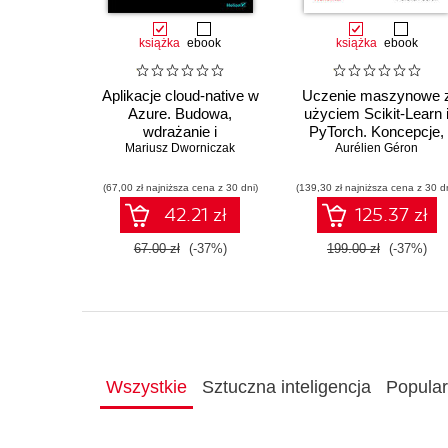
książka
ebook
książka
ebook
Aplikacje cloud-native w
Uczenie maszynowe 
Azure. Budowa,
użyciem Scikit-Learn 
wdrażanie i
PyTorch. Koncepcje,
Mariusz Dworniczak
bezpieczeństwo
narzędzia i techniki
Aurélien Géron
umożliwiające
konstruowanie
(67,00 zł najniższa cena z 30 dni)
(139,30 zł najniższa cena z 30 d
inteligentnych system
42.21 zł
125.37 zł
67.00 zł
(-37%)
199.00 zł
(-37%)
Wszystkie
Sztuczna inteligencja
Popula