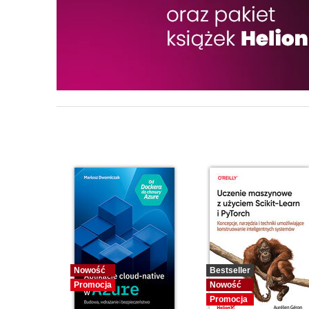
Nowość
Bestseller
Promocja
Nowość
Promocja