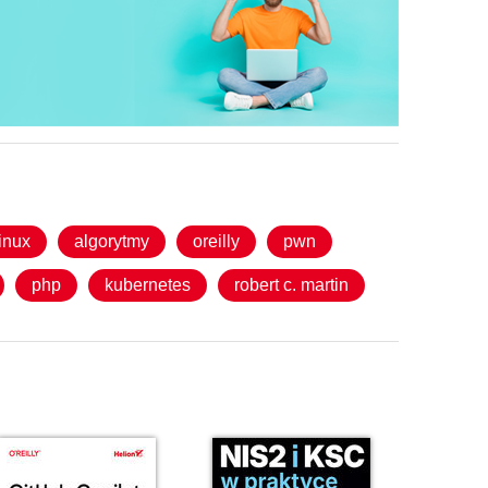
linux
algorytmy
oreilly
pwn
php
kubernetes
robert c. martin