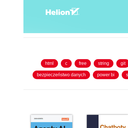
html
c
free
string
git
bezpieczeństwo danych
power bi
s