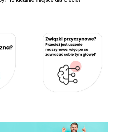
py? To idealnie miejsce dla Ciebie!