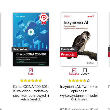
Bestseller
Bestseller
Promocja
kurs
książka
ebook
Cisco CCNA 200-301.
Inżynieria AI. Tworzenie
Kurs video. Podstawy
aplikacji z
sieci komputerowych i
wykorzystaniem modeli
Adam Józefiok
konfiguracji
bazowych
Chip Huyen
i)
(77,40 zł najniższa cena z 30 dni)
(