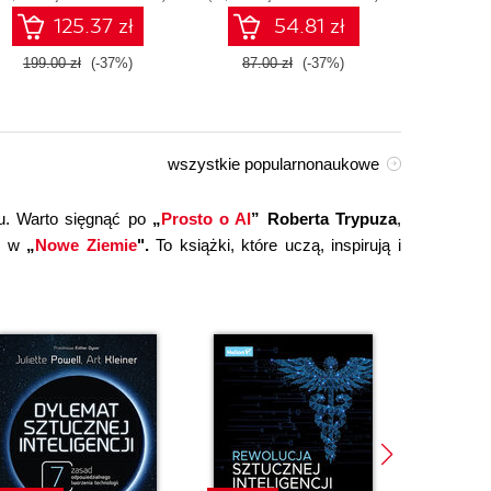
technologiami OpenAI
125.37 zł
54.81 zł
dla zwiększenia
produktywności i
199.00 zł
(-37%)
87.00 zł
(-37%)
149.0
kreatywności. Wydanie II
wszystkie popularnonaukowe
u. Warto sięgnąć po
„
Prosto o AI
” Roberta Trypuza
,
ce w
„
Nowe Ziemie
".
To książki, które uczą, inspirują i