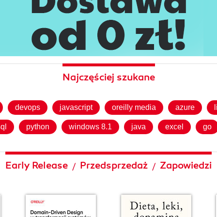
Najczęściej szukane
devops
javascript
oreilly media
azure
ql
python
windows 8.1
java
excel
go
Early Release
Przedsprzedaż
Zapowiedzi
/
/