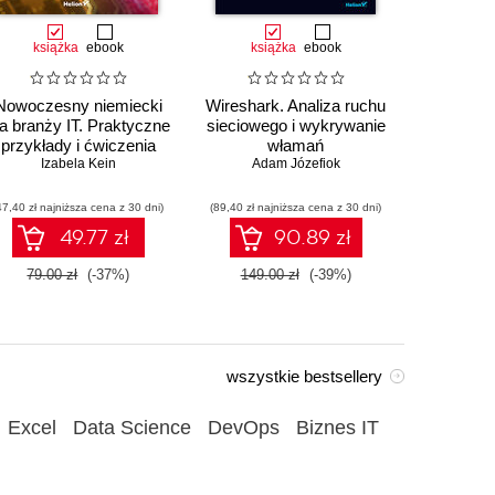
książka
ebook
książka
ebook
ksią
Nowoczesny niemiecki
Wireshark. Analiza ruchu
Au
la branży IT. Praktyczne
sieciowego i wykrywanie
przemysł
przykłady i ćwiczenia
włamań
sterowa
Izabela Kein
Adam Józefiok
Wito
47,40 zł najniższa cena z 30 dni)
(89,40 zł najniższa cena z 30 dni)
(35,94 zł naj
49.77 zł
90.89 zł
79.00 zł
(-37%)
149.00 zł
(-39%)
59.90
wszystkie bestsellery
Excel
Data Science
DevOps
Biznes IT