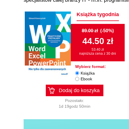
specjalistów całej branży IT - m.in. programi
Książka tygodnia
89.00 zł
(-50%)
44.50 zł
53.40 zł
najniższa cena z 30 dni
Wybierz format:
Książka
Ebook
Dodaj do koszyka
Pozostało:
1d 19godz 50min