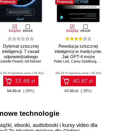
Promocja
Promocja
Promocja
książka
ebook
książka
ebook
ksią
Dylemat sztucznej
Rewolucja sztucznej
Jak Unix 
inteligencji. 7 zasad
inteligencji w medycynie.
Brian 
odpowiedzialnego
Jak GPT-4 może
Juliette Powell
tworzenia technologii
,
Art Kleiner
Peter Lee
zmienić przyszłość
,
Carey Goldberg
,
Isaac Kohane
32,94 zł najniższa cena z 30 dni)
(40,20 zł najniższa cena z 30 dni)
(29,40 zł naj
33.48 zł
40.87 zł
54.90 zł
(-39%)
67.00 zł
(-39%)
49.00
i nowe technologie
iążki, ebooki, audiobooki i kursy video dla