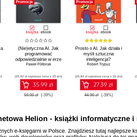
Promocja
Promocja
książka
ebook
książka
ebook
ka
(Nie)etyczna AI. Jak
Prosto o AI. Jak działa i
programować
myśli sztuczna
odpowiedzialnie w erze
inteligencja?
sztucznej inteligencji
Paweł Półtorak
Robert Trypuz
i)
(35,40 zł najniższa cena z 30 dni)
(26,94 zł najniższa cena z 30 dni)
(
35.99 zł
27.39 zł
59.00 zł
(-39%)
44.90 zł
(-39%)
netowa Helion - książki informatyczne 
znych e-księgarni w Polsce. Znajdziesz tutaj najlepsze ks