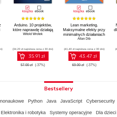
książka
ebook
książka
ebook
z
Arduino. 10 projektów,
Lean marketing.
i
które naprawdę działają
Maksymalne efekty przy
d
Witold Wrotek
minimalnych działaniach
Allan Dib
ni)
(34,20 zł najniższa cena z 30 dni)
(41,40 zł najniższa cena z 30 dni)
(
ów
35.91 zł
43.47 zł
57.00 zł
(-37%)
69.00 zł
(-37%)
Bestsellery
rnonaukowe
Python
Java
JavaScript
Cybersecurity
Elektronika i robotyka
Systemy operacyjne
Dla dzieci