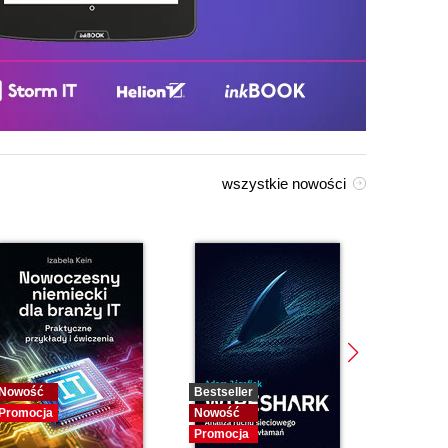
wszystkie nowości
Nowość
Bestseller
Bestselle
Promocja
Nowość
Nowość
Promocja
Promocja