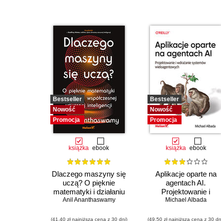
Bestseller
Bestseller
Nowość
Nowość
Promocja
Promocja
książka
ebook
książka
ebook
Dlaczego maszyny się
Aplikacje oparte na
uczą? O pięknie
agentach AI.
matematyki i działaniu
Projektowanie i
współczesnej sztucznej
Anil Ananthaswamy
wdrażanie systemów
Michael Albada
inteligencji
wieloagentowych
(41,40 zł najniższa cena z 30 dni)
(49,50 zł najniższa cena z 30 dn