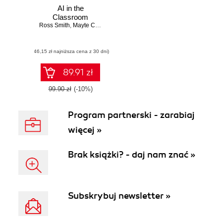
AI in the
Classroom
Ross Smith
,
Mayte Cubino
,
Emily McKeon
(46,15 zł najniższa cena z 30 dni)
89.91 zł
99.90 zł
(-10%)
Program partnerski - zarabiaj
więcej »
Brak książki? - daj nam znać »
Subskrybuj newsletter »