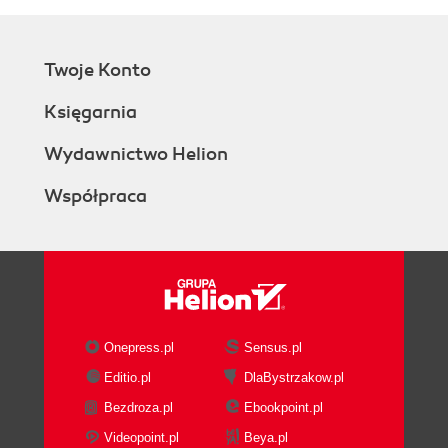
Twoje Konto
Księgarnia
Wydawnictwo Helion
Współpraca
Onepress.pl
Sensus.pl
Editio.pl
DlaBystrzakow.pl
Bezdroza.pl
Ebookpoint.pl
Videopoint.pl
Beya.pl