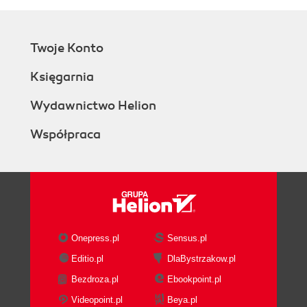
Twoje Konto
Księgarnia
Wydawnictwo Helion
Współpraca
Onepress.pl
Sensus.pl
Editio.pl
DlaBystrzakow.pl
Bezdroza.pl
Ebookpoint.pl
Videopoint.pl
Beya.pl