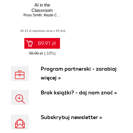
AI in the
Classroom
Ross Smith
,
Mayte Cubino
,
Emily McKeon
(46,15 zł najniższa cena z 30 dni)
89.91 zł
99.90 zł
(-10%)
Program partnerski - zarabiaj
więcej »
Brak książki? - daj nam znać »
Subskrybuj newsletter »