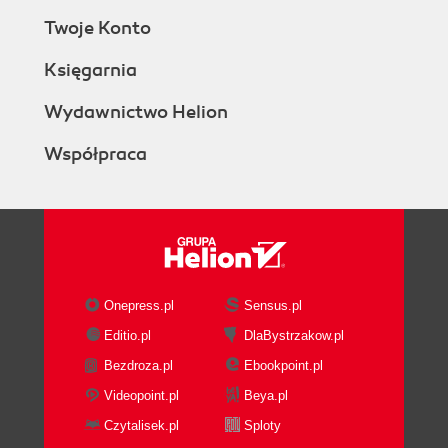
Twoje Konto
Księgarnia
Wydawnictwo Helion
Współpraca
Onepress.pl
Sensus.pl
Editio.pl
DlaBystrzakow.pl
Bezdroza.pl
Ebookpoint.pl
Videopoint.pl
Beya.pl
Czytalisek.pl
Sploty