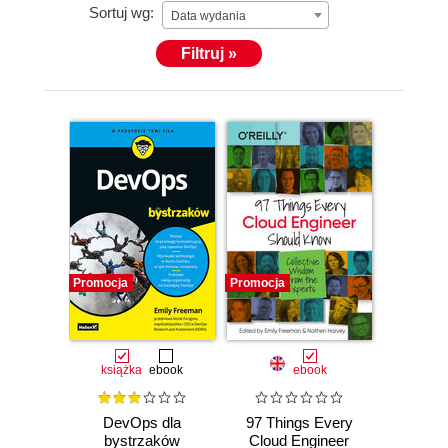
Sortuj wg:
Data wydania
Filtruj »
Promocja
Promocja
książka
ebook
ebook
DevOps dla
97 Things Every
bystrzaków
Cloud Engineer