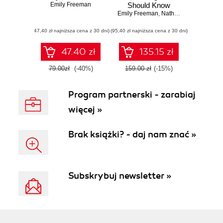
Emily Freeman
Should Know
Emily Freeman
,
Nathen Harvey
(47,40 zł najniższa cena z 30 dni)
(95,40 zł najniższa cena z 30 dni)
47.40 zł
135.15 zł
79.00zł
(-40%)
159.00 zł
(-15%)
Program partnerski - zarabiaj
więcej »
Brak książki? - daj nam znać »
Subskrybuj newsletter »