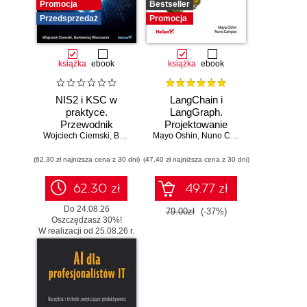
Promocja
Bestseller
Przedsprzedaż
Promocja
książka
ebook
książka
ebook
NIS2 i KSC w
LangChain i
praktyce.
LangGraph.
Przewodnik
Projektowanie
Wojciech Ciemski
wdrożeniowy dla
,
Bartłomiej Wieczorek
Mayo Oshin
aplikacji opartych
,
Nuno Campos
organizacji
na dużych
(62,30 zł najniższa cena z 30 dni)
(47,40 zł najniższa cena z 30 dni)
modelach
językowych w
praktyce
62.30 zł
49.77 zł
Do 24.08.26
79.00zł
(-37%)
Oszczędzasz 30%!
W realizacji od 25.08.26 r.