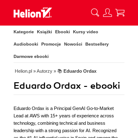
Kategorie
Książki
Ebooki
Kursy video
Audiobooki
Promocje
Nowości
Bestsellery
Darmowe ebooki
Helion.pl
» Autorzy
» 📚
Eduardo Ordax
Eduardo Ordax - ebooki
Eduardo Ordax is a Principal GenAI Go-to-Market
Lead at AWS with 15+ years of experience across
technology, combining technical and business
leadership with a strong passion for AI. Recognized
as the #1 AI influential voice in Spain and among the