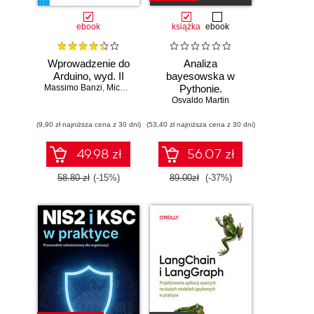
ebook
książka
ebook
Wprowadzenie do
Analiza
Arduino, wyd. II
bayesowska w
Massimo Banzi
,
Michael Shiloh
Pythonie.
Osvaldo Martin
Praktyczny
przewodnik po
(9,90 zł najniższa cena z 30 dni)
(53,40 zł najniższa cena z 30 dni)
modelowaniu
probabilistycznym.
Wydanie III
49.98 zł
56.07 zł
58.80 zł
(-15%)
89.00zł
(-37%)