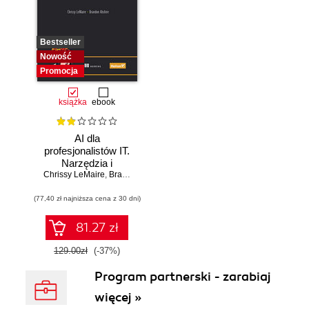
Bestseller
Nowość
Promocja
książka
ebook
AI dla
profesjonalistów IT.
Narzędzia i
Chrissy LeMaire
techniki
,
Brandon Abshire
zwiększające
(77,40 zł najniższa cena z 30 dni)
produktywność
81.27 zł
129.00zł
(-37%)
Program partnerski - zarabiaj
więcej »