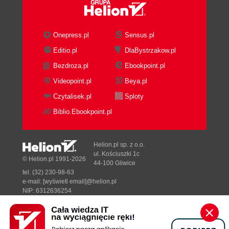
Onepress.pl
Sensus.pl
Editio.pl
DlaBystrzakow.pl
Bezdroza.pl
Ebookpoint.pl
Videopoint.pl
Beya.pl
Czytalisek.pl
Sploty
Biblio.Ebookpoint.pl
Helion.pl sp. z o.o.
ul. Kościuszki 1c
© Helion.pl 1991-2026
44-100 Gliwice
tel. (32) 230-98-63
e-mail:
[wyświetl email]@helion.pl
NIP: 6312636254
Regon: 241989027
Designed with ♥ by
Tonik.pl